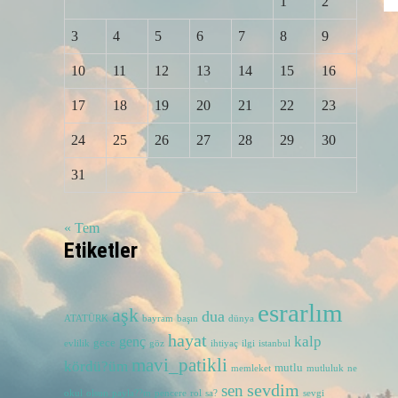
1
2
3
4
5
6
7
8
9
10
11
12
13
14
15
16
17
18
19
20
21
22
23
24
25
26
27
28
29
30
31
« Tem
Etiketler
esrarlım
aşk
dua
ATATÜRK
bayram
başın
dünya
hayat
kalp
genç
gece
evlilik
göz
ihtiyaç
ilgi
istanbul
mavi_patikli
kördü?üm
mutlu
memleket
mutluluk
ne
sevdim
sen
okul
olsun
payla??m
pencere
rol
sa?
sevgi