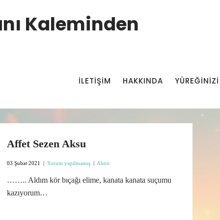
manı Kaleminden
İLETIŞIM
HAKKINDA
YÜREĞİNİZİ
Affet Sezen Aksu
03 Şubat 2021
|
Yorum yapılmamış
|
Alıntı
…….. Aldım kör bıçağı elime, kanata kanata suçumu
kazıyorum…