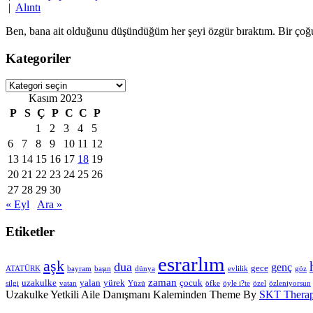
|
Alıntı
Ben, bana ait olduğunu düşündüğüm her şeyi özgür bıraktım. Bir çoğ
Kategoriler
Kategoriler
Kasım 2023
P
S
Ç
P
C
C
P
1
2
3
4
5
6
7
8
9
10
11
12
13
14
15
16
17
18
19
20
21
22
23
24
25
26
27
28
29
30
« Eyl
Ara »
Etiketler
esrarlım
aşk
dua
genç
gece
ATATÜRK
bayram
başın
dünya
evlilik
göz
zaman
uzakulke
yalan
yürek
çocuk
silgi
vatan
Yüzü
öfke
öyle i?te
özel
özleniyorsun
Uzakulke Yetkili Aile Danışmanı Kaleminden Theme By
SKT Therap