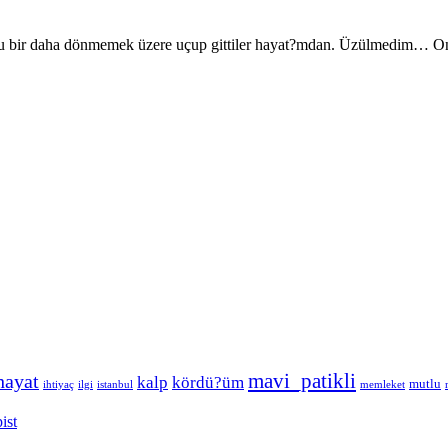
u bir daha dönmemek üzere uçup gittiler hayat?mdan. Üzülmedim… Onla
hayat
mavi_patikli
kalp
kördü?üm
mutlu
ihtiyaç
ilgi
istanbul
memleket
ist