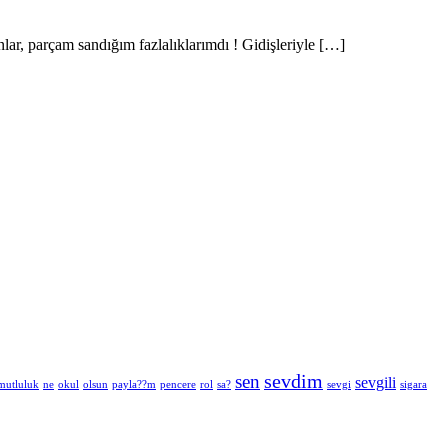
r, parçam sandığım fazlalıklarımdı ! Gidişleriyle […]
sevdim
sen
sevgili
mutluluk
ne
okul
olsun
payla??m
pencere
rol
sa?
sevgi
sigara