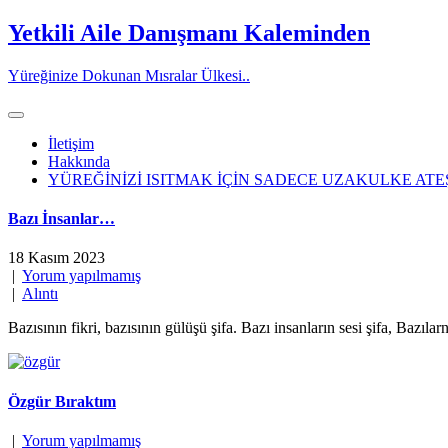
Skip
Yetkili Aile Danışmanı Kaleminden
to
content
Yüreğinize Dokunan Mısralar Ülkesi..
İletişim
Hakkında
YÜREĞİNİZİ ISITMAK İÇİN SADECE UZAKULKE ATE
Bazı İnsanlar…
18 Kasım 2023
|
Yorum yapılmamış
|
Alıntı
Bazısının fikri, bazısının gülüşü şifa. Bazı insanların sesi şifa, Bazıla
Özgür Bıraktım
|
Yorum yapılmamış