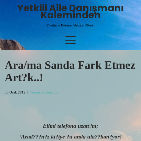
Skip
Yetkili Aile Danışmanı
to
Kaleminden
content
Yüreğinize Dokunan Mısralar Ülkesi..
Ara/ma Sanda Fark Etmez
Art?k..!
30 Ocak 2012
|
Yorum yapılmamış
Elimi telefona uzatt?m;
‘Arad???n?z ki?iye ?u anda ula??lam?yor!