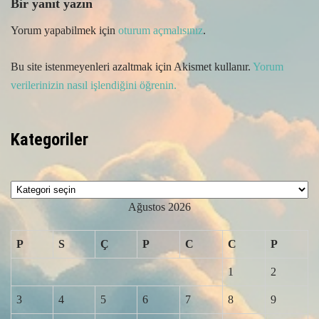
Bir yanıt yazın
Yorum yapabilmek için
oturum açmalısınız
.
Bu site istenmeyenleri azaltmak için Akismet kullanır.
Yorum
verilerinizin nasıl işlendiğini öğrenin.
Kategoriler
Kategoriler
Ağustos 2026
P
S
Ç
P
C
C
P
1
2
3
4
5
6
7
8
9