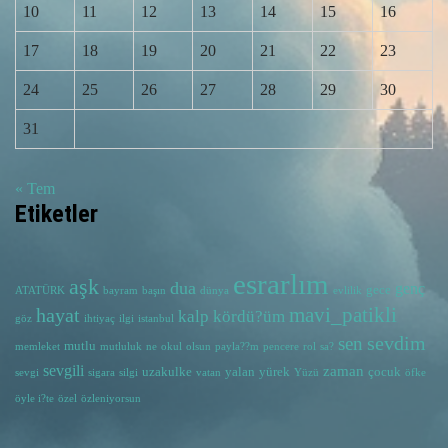
10
11
12
13
14
15
16
17
18
19
20
21
22
23
24
25
26
27
28
29
30
31
« Tem
Etiketler
esrarlım
aşk
dua
genç
gece
ATATÜRK
bayram
başın
dünya
evlilik
hayat
mavi_patikli
kalp
kördü?üm
göz
ihtiyaç
ilgi
istanbul
sevdim
sen
mutlu
memleket
mutluluk
ne
okul
olsun
payla??m
pencere
rol
sa?
sevgili
zaman
uzakulke
yalan
yürek
çocuk
sevgi
sigara
silgi
vatan
Yüzü
öfke
öyle i?te
özel
özleniyorsun