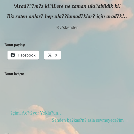
‘Arad???m?z ki?iLere ne zaman ula?abildik ki!
Biz zaten onlar? hep ula??lamad?klar? için arad?k!..
K.?skender
Bunu paylaş:
Facebook
X
Bunu beğen:
Post
←
?çimi Ac?t?yor Yoklu?un…
Senden ba?kas?n? asla sevmeyece?im
→
navigation