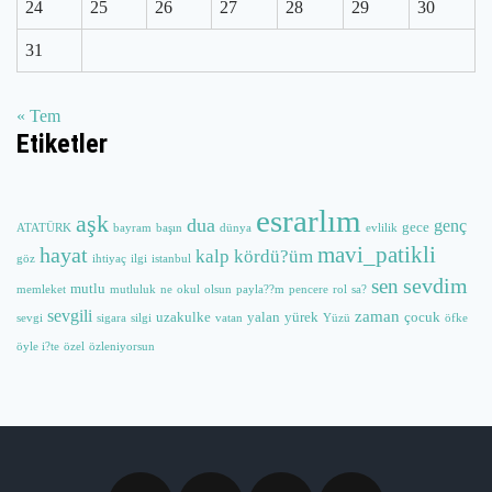
24
25
26
27
28
29
30
31
« Tem
Etiketler
esrarlım
aşk
dua
genç
gece
ATATÜRK
bayram
başın
dünya
evlilik
hayat
mavi_patikli
kalp
kördü?üm
göz
ihtiyaç
ilgi
istanbul
sevdim
sen
mutlu
memleket
mutluluk
ne
okul
olsun
payla??m
pencere
rol
sa?
sevgili
zaman
uzakulke
yalan
yürek
çocuk
sevgi
sigara
silgi
vatan
Yüzü
öfke
öyle i?te
özel
özleniyorsun