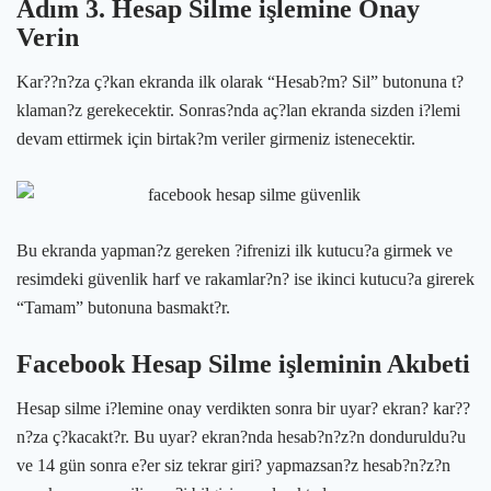
Adım 3. Hesap Silme işlemine Onay
Verin
Kar??n?za ç?kan ekranda ilk olarak “Hesab?m? Sil” butonuna t?
klaman?z gerekecektir. Sonras?nda aç?lan ekranda sizden i?lemi
devam ettirmek için birtak?m veriler girmeniz istenecektir.
Bu ekranda yapman?z gereken ?ifrenizi ilk kutucu?a girmek ve
resimdeki güvenlik harf ve rakamlar?n? ise ikinci kutucu?a girerek
“Tamam” butonuna basmakt?r.
Facebook Hesap Silme işleminin Akıbeti
Hesap silme i?lemine onay verdikten sonra bir uyar? ekran? kar??
n?za ç?kacakt?r. Bu uyar? ekran?nda hesab?n?z?n donduruldu?u
ve 14 gün sonra e?er siz tekrar giri? yapmazsan?z hesab?n?z?n