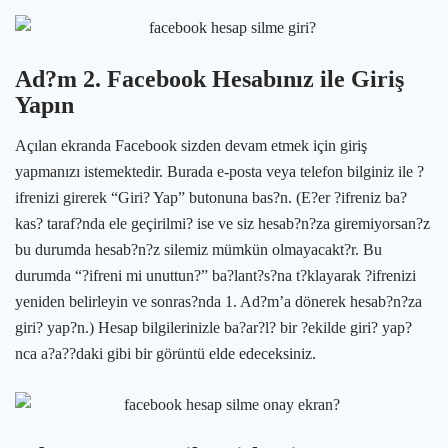
Ad?m 2. Facebook Hesabınız ile Giriş
Yapın
Açılan ekranda Facebook sizden devam etmek için giriş
yapmanızı istemektedir. Burada e-posta veya telefon bilginiz ile ?
ifrenizi girerek “Giri? Yap” butonuna bas?n. (E?er ?ifreniz ba?
kas? taraf?nda ele geçirilmi? ise ve siz hesab?n?za giremiyorsan?z
bu durumda hesab?n?z silemiz mümkün olmayacakt?r. Bu
durumda “?ifreni mi unuttun?” ba?lant?s?na t?klayarak ?ifrenizi
yeniden belirleyin ve sonras?nda 1. Ad?m’a dönerek hesab?n?za
giri? yap?n.) Hesap bilgilerinizle ba?ar?l? bir ?ekilde giri? yap?
nca a?a??daki gibi bir görüntü elde edeceksiniz.