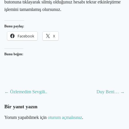
butonuna tıklayarak silmiş olduğunuz hesabı tekrar etkinleştirme
işlemini tamamlamış olursunuz.
Bunu paylaş:
Facebook
X
Bunu beğen:
Post
←
Özlemedim Sevgili..
Duy Beni…
→
navigation
Bir yanıt yazın
Yorum yapabilmek için
oturum açmalısınız
.