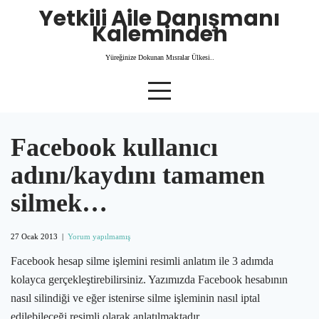
Skip
Yetkili Aile Danışmanı
to
Kaleminden
content
Yüreğinize Dokunan Mısralar Ülkesi..
Facebook kullanıcı
adını/kaydını tamamen
silmek…
27 Ocak 2013
|
Yorum yapılmamış
Facebook hesap silme işlemini resimli anlatım ile 3 adımda
kolayca gerçekleştirebilirsiniz. Yazımızda Facebook hesabının
nasıl silindiği ve eğer istenirse silme işleminin nasıl iptal
edilebileceği resimli olarak anlatılmaktadır.