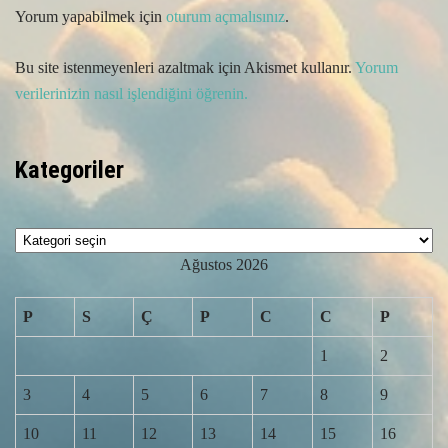
Yorum yapabilmek için
oturum açmalısınız
.
Bu site istenmeyenleri azaltmak için Akismet kullanır.
Yorum
verilerinizin nasıl işlendiğini öğrenin.
Kategoriler
Kategoriler
Ağustos 2026
P
S
Ç
P
C
C
P
1
2
3
4
5
6
7
8
9
10
11
12
13
14
15
16