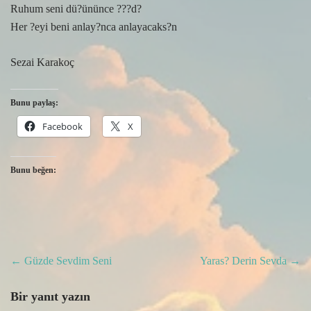
Ruhum seni dü?ününce ???d?
Her ?eyi beni anlay?nca anlayacaks?n
Sezai Karakoç
Bunu paylaş:
Facebook
X
Bunu beğen:
Post
←
Güzde Sevdim Seni
Yaras? Derin Sevda
→
navigation
Bir yanıt yazın