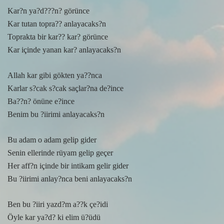
Kar?n ya?d???n? görünce
Kar tutan topra?? anlayacaks?n
Toprakta bir kar?? kar? görünce
Kar içinde yanan kar? anlayacaks?n
Allah kar gibi gökten ya??nca
Karlar s?cak s?cak saçlar?na de?ince
Ba??n? önüne e?ince
Benim bu ?iirimi anlayacaks?n
Bu adam o adam gelip gider
Senin ellerinde rüyam gelip geçer
Her aff?n içinde bir intikam gelir gider
Bu ?iirimi anlay?nca beni anlayacaks?n
Ben bu ?iiri yazd?m a??k çe?idi
Öyle kar ya?d? ki elim ü?üdü