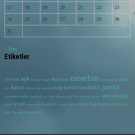
17
18
19
20
21
22
23
24
25
26
27
28
29
30
31
« Tem
Etiketler
esrarlım
aşk
dua
genç
gece
ATATÜRK
bayram
başın
dünya
evlilik
hayat
mavi_patikli
kalp
kördü?üm
göz
ihtiyaç
ilgi
istanbul
sevdim
sen
mutlu
memleket
mutluluk
ne
okul
olsun
payla??m
pencere
rol
sa?
sevgili
zaman
uzakulke
yalan
yürek
çocuk
sevgi
sigara
silgi
vatan
Yüzü
öfke
öyle i?te
özel
özleniyorsun