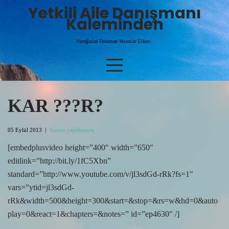
Skip
Yetkili Aile Danışmanı
to
Kaleminden
content
Yüreğinize Dokunan Mısralar Ülkesi..
KAR ???R?
05 Eylül 2013
|
Yorum yapılmamış
[embedplusvideo height=”400″ width=”650″
editlink=”http://bit.ly/1fC5Xbn”
standard=”http://www.youtube.com/v/jl3sdGd-rRk?fs=1″
vars=”ytid=jl3sdGd-
rRk&width=500&height=300&start=&stop=&rs=w&hd=0&auto
play=0&react=1&chapters=&notes=” id=”ep4630″ /]