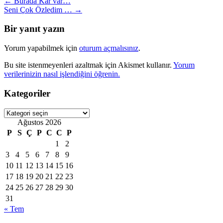
Post
←
Burada Kar var…
Seni Çok Özledim …
→
navigation
Bir yanıt yazın
Yorum yapabilmek için
oturum açmalısınız
.
Bu site istenmeyenleri azaltmak için Akismet kullanır.
Yorum
verilerinizin nasıl işlendiğini öğrenin.
Kategoriler
Kategoriler
Ağustos 2026
P
S
Ç
P
C
C
P
1
2
3
4
5
6
7
8
9
10
11
12
13
14
15
16
17
18
19
20
21
22
23
24
25
26
27
28
29
30
31
« Tem