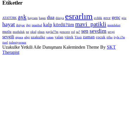
Etiketler
esrarlım
aşk
dua
genç
gece
ATATÜRK
bayram
başın
dünya
evlilik
göz
hayat
mavi_patikli
kalp
kördü?üm
ihtiyaç
ilgi
istanbul
memleket
sevdim
sen
mutlu
mutluluk
ne
okul
olsun
payla??m
pencere
rol
sa?
sevgi
sevgili
zaman
uzakulke
yalan
yürek
çocuk
sigara
silgi
vatan
Yüzü
öfke
öyle i?te
özel
özleniyorsun
Uzakulke Yetkili Aile Danışmanı Kaleminden Theme By
SKT
Therapist