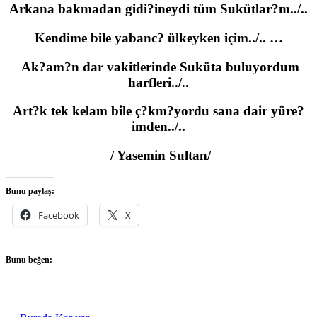
Arkana bakmadan gidi?ineydi tüm Sukütlar?m../..
Kendime bile yabanc? ülkeyken içim../.. …
Ak?am?n dar vakitlerinde Suküta buluyordum
harfleri../..
Art?k tek kelam bile ç?km?yordu sana dair yüre?
imden../..
/ Yasemin Sultan/
Bunu paylaş:
Facebook
X
Bunu beğen: