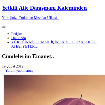
Skip
Yetkili Aile Danışmanı Kaleminden
to
content
Yüreğinize Dokunan Mısralar Ülkesi..
İletişim
Hakkında
YÜREĞİNİZİ ISITMAK İÇİN SADECE UZAKULKE
ATEŞİ YETER…
Cümlelerim Emanet..
19 Şubat 2012
|
Yorum yapılmamış