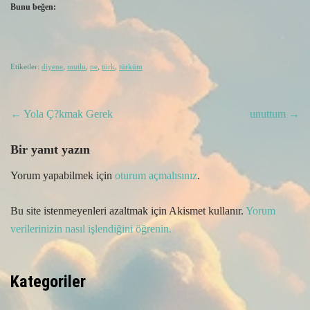
Bunu beğen:
Etiketler:
diyene
,
mutlu
,
ne
,
türk
,
türküm
Post
←
Yola Ç?kmak Gerek
unuttum
→
navigation
Bir yanıt yazın
Yorum yapabilmek için
oturum açmalısınız
.
Bu site istenmeyenleri azaltmak için Akismet kullanır.
Yorum
verilerinizin nasıl işlendiğini öğrenin.
Kategoriler