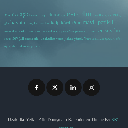
esrarlım
aşk
dua
genç
gece
ATATÜRK
bayram
başın
dünya
evlilik
hayat
mavi_patikli
kalp
kördü?üm
göz
ihtiyaç
ilgi
istanbul
sevdim
sen
mutlu
memleket
mutluluk
ne
okul
olsun
payla??m
pencere
rol
sa?
sevgili
zaman
uzakulke
yalan
yürek
çocuk
sevgi
sigara
silgi
vatan
Yüzü
öfke
öyle i?te
özel
özleniyorsun
Uzakulke Yetkili Aile Danışmanı Kaleminden Theme By
SKT