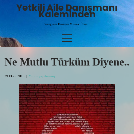
Skip
Yetkili Aile Danışmanı
to
Kaleminden
content
Yüreğinize Dokunan Mısralar Ülkesi..
Ne Mutlu Türküm Diyene..
29 Ekim 2015
|
Yorum yapılmamış