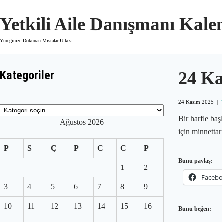
Skip
to
Yetkili Aile Danışmanı Kal
content
Yüreğinize Dokunan Mısralar Ülkesi..
Kategoriler
24 K
24 Kasım 2025
|
Kategoriler
Bir harfle ba
Ağustos 2026
için minnetta
P
S
Ç
P
C
C
P
Bunu paylaş:
1
2
Faceb
3
4
5
6
7
8
9
10
11
12
13
14
15
16
Bunu beğen: