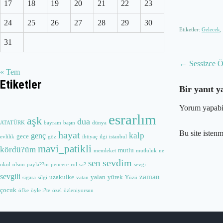
17
18
19
20
21
22
23
24
25
26
27
28
29
30
Etiketler:
Gelecek
,
31
Post
←
Sessizce 
« Tem
navig
Etiketler
Bir yanıt y
Yorum yapabi
esrarlım
aşk
dua
ATATÜRK
bayram
başın
dünya
Bu site isten
hayat
kalp
genç
gece
evlilik
göz
ihtiyaç
ilgi
istanbul
mavi_patikli
kördü?üm
mutlu
memleket
mutluluk
ne
sevdim
sen
okul
olsun
payla??m
pencere
rol
sa?
sevgi
sevgili
zaman
uzakulke
yalan
yürek
sigara
silgi
vatan
Yüzü
çocuk
öfke
öyle i?te
özel
özleniyorsun