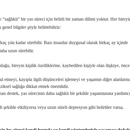
“sağlıklı” bir yas süreci için belirli bir zaman dilimi yoktur. Her bireyi
genel bilgiler şöyle belirtebiliriz:
kaç yıla kadar sürebilir. Bazı insanlar duygusal olarak birkaç ay içinde
daha uzun sürebilir.
ğu, bireyin kişilik özelliklerine, kaybedilen kişiyle olan ilişkiye, önce
ul etmeyi, kayıpla ilgili düşünceleri işlemeyi ve yaşamın diğer alanların
ziksel sağlığa dikkat etmek önemlidir.
nan destek, yas sürecinin daha sağlıklı bir şekilde yaşanmasına yardımc
i şekilde etkiliyorsa veya uzun süreli depresyon gibi belirtiler varsa,
esin bu süreci kendi hızında ve kendi yöntemleriyle yaşaması doğald