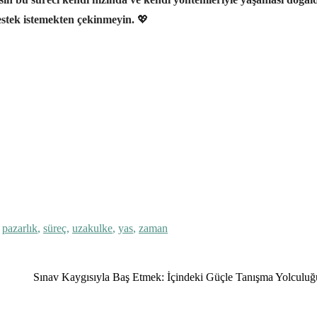
estek istemekten çekinmeyin.
💖
,
pazarlık
,
süreç
,
uzakulke
,
yas
,
zaman
Sınav Kaygısıyla Baş Etmek: İçindeki Güçle Tanışma Yolculu