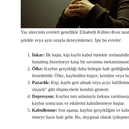
Yas sürecinin evreleri genellikle Elisabeth Kübler-Ross tara
şekilde veya aynı sırayla deneyimlemez. İşte bu evreler:
İnkar:
İlk başta, kişi kaybı kabul etmekte zorlanabil
bunalmış hissetmeye karşı bir savunma mekanizmasıd
Öfke:
Kaybın gerçekliği daha belirgin hale geldiğinde,
hissedebilir. Öfke, kaybedilen kişiye, kendine veya baş
Pazarlık:
Kişi, kaybı geri almak veya acıyı hafifletm
olsaydı” gibi düşüncelerle kendini gösterir.
Depresyon:
Kaybın tam anlamıyla farkına varılmasıyla
kaybın sonucunu ve etkilerini kabullenmeye başlar.
Kabullenme:
Son aşama, kaybın gerçekliğini ve kalıc
etmeye hazır hale gelir. Bu, duygusal olarak iyileşmen