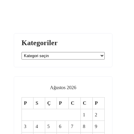
Kategoriler
Kategoriler
Ağustos 2026
P
S
Ç
P
C
C
P
1
2
3
4
5
6
7
8
9