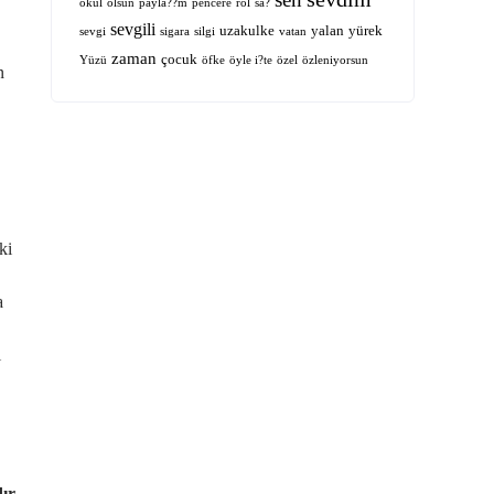
okul
olsun
payla??m
pencere
rol
sa?
sevgili
uzakulke
yalan
yürek
sevgi
sigara
silgi
vatan
zaman
çocuk
Yüzü
öfke
öyle i?te
özel
özleniyorsun
n
ki
a
ı
ır.