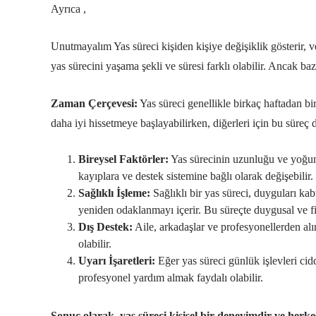
Ayrıca ,
Unutmayalım Yas süreci kişiden kişiye değişiklik gösterir, ve 
yas sürecini yaşama şekli ve süresi farklı olabilir. Ancak bazı 
Zaman Çerçevesi:
Yas süreci genellikle birkaç haftadan bir
daha iyi hissetmeye başlayabilirken, diğerleri için bu süreç 
Bireysel Faktörler:
Yas sürecinin uzunluğu ve yoğunlu
kayıplara ve destek sistemine bağlı olarak değişebilir.
Sağlıklı İşleme:
Sağlıklı bir yas süreci, duyguları kab
yeniden odaklanmayı içerir. Bu süreçte duygusal ve fi
Dış Destek:
Aile, arkadaşlar ve profesyonellerden alı
olabilir.
Uyarı İşaretleri:
Eğer yas süreci günlük işlevleri cidd
profesyonel yardım almak faydalı olabilir.
Sonuç olarak, yas süreci kişisel bir deneyimdir ve herk