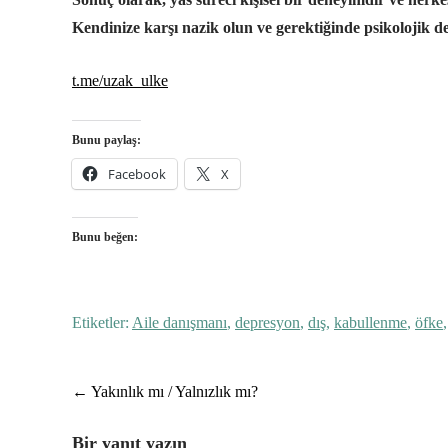
Kendinize karşı nazik olun ve gerektiğinde psikolojik d
t.me/uzak_ulke
Bunu paylaş:
Facebook
X
Bunu beğen:
Etiketler:
Aile danışmanı
,
depresyon
,
dış
,
kabullenme
,
öfke
Post
←
Yakınlık mı / Yalnızlık mı?
navigation
Bir yanıt yazın