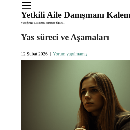
Skip
to
Yetkili Aile Danışmanı Kale
content
Yüreğinize Dokunan Mısralar Ülkesi..
Yas süreci ve Aşamaları
12 Şubat 2026
|
Yorum yapılmamış