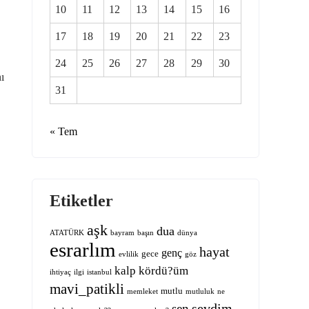
10
11
12
13
14
15
16
17
18
19
20
21
22
23
24
25
26
27
28
29
30
ı
31
« Tem
Etiketler
aşk
dua
ATATÜRK
bayram
başın
dünya
esrarlım
hayat
genç
gece
evlilik
göz
kalp
kördü?üm
ihtiyaç
ilgi
istanbul
mavi_patikli
mutlu
memleket
mutluluk
ne
sevdim
sen