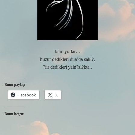
bilmiyorlar…
huzur dedikleri dua’da sakl?,
?iir dedikleri yaln?zl?kta..
Bunu paylaş:
Facebook
X
Bunu beğen: