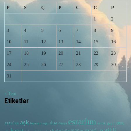
P
S
Ç
P
C
C
P
1
2
3
4
5
6
7
8
9
10
11
12
13
14
15
16
17
18
19
20
21
22
23
24
25
26
27
28
29
30
31
« Tem
Etiketler
esrarlım
aşk
dua
genç
gece
ATATÜRK
bayram
başın
dünya
evlilik
hayat
mavi_patikli
kalp
kördü?üm