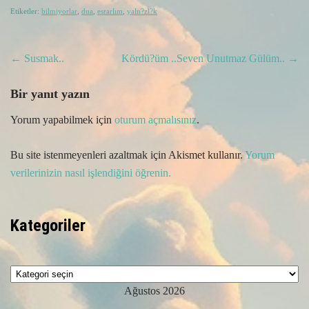
Etiketler:
bilmiyorlar
,
dua
,
esrarlım
,
yaln?zl?k
Post
←
Susmak..
Kördü?üm ..Seven Unutmaz Gülüm..
→
navigation
Bir yanıt yazın
Yorum yapabilmek için
oturum açmalısınız
.
Bu site istenmeyenleri azaltmak için Akismet kullanır.
Yorum
verilerinizin nasıl işlendiğini öğrenin.
Kategoriler
Kategoriler
Ağustos 2026