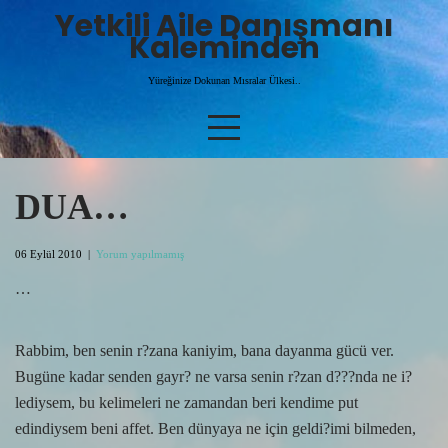
Skip
Yetkili Aile Danışmanı
to
Kaleminden
content
Yüreğinize Dokunan Mısralar Ülkesi..
DUA…
06 Eylül 2010
|
Yorum yapılmamış
…
Rabbim, ben senin r?zana kaniyim, bana dayanma gücü ver.
Bugüne kadar senden gayr? ne varsa senin r?zan d???nda ne i?
lediysem, bu kelimeleri ne zamandan beri kendime put
edindiysem beni affet. Ben dünyaya ne için geldi?imi bilmeden,