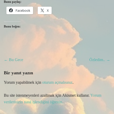
Bunu paylaş:
Facebook
X
Bunu beğen:
Post
←
Bu Gece
Özledim..
→
navigation
Bir yanıt yazın
Yorum yapabilmek için
oturum açmalısınız
.
Bu site istenmeyenleri azaltmak için Akismet kullanır.
Yorum
verilerinizin nasıl işlendiğini öğrenin.