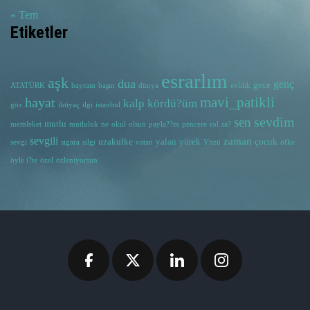
« Tem
Etiketler
esrarlım
aşk
dua
genç
gece
ATATÜRK
bayram
başın
dünya
evlilik
hayat
mavi_patikli
kalp
kördü?üm
göz
ihtiyaç
ilgi
istanbul
sevdim
sen
mutlu
memleket
mutluluk
ne
okul
olsun
payla??m
pencere
rol
sa?
sevgili
zaman
uzakulke
yalan
yürek
çocuk
sevgi
sigara
silgi
vatan
Yüzü
öfke
öyle i?te
özel
özleniyorsun