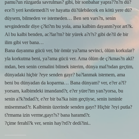
pamu?un rüzgarda savrulmas? gibi, bir sonbahar yapra??n?n dü?
ece?i yeri kestiemedi?i ve hayatta dü?ülebilecek en kötü yere dü?
düysem, bilmeden ve istemeden… Ben sen vars?n, senin
sevgindendir diye ç?kt?m bu yola, ama kalbim dayanm?yor art?k.
Al bu kalbi benden, ac?lar?m? bir yürek a?r?s? gibi de?il de bir
ilim gibi ver bana…
Bana dayanma gücü ver, bir ömür ya?ama sevinci, ölüm korkular?
yla korkutma beni, ya?ama gücü ver. Ama ölüm de ç?kmas?n akl?
mdan, ben senin cemalini bilmek isterim, dünya mal?ndan geçtim,
dünyadaki hiçbir ?eye senden gayr? ba?lanmak istemem, ama
beni bu dünyadan da koparma… Bana dünyam? ver, e?er a?l?
yorsam, kalbimdeki imandand?r, e?er yüre?im yan?yorsa, bu
senin a?k?ndad?r, e?er bir ba?ka isim geçtiyse, senin isminle
müsemmad?r. Kalbimin üzerinde senden gayr? Hiçbir ?eyi putla?
t?rmama izin verme,gayr?s? bana haramd?r.
?çime ferahl?k ver, senin hay?rd?r dedi?ini..