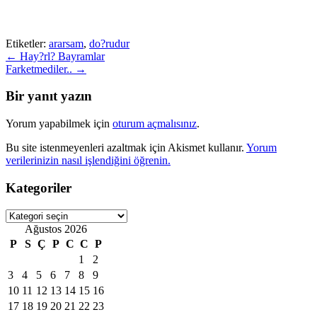
Etiketler:
ararsam
,
do?rudur
Post
←
Hay?rl? Bayramlar
Farketmediler..
→
navigation
Bir yanıt yazın
Yorum yapabilmek için
oturum açmalısınız
.
Bu site istenmeyenleri azaltmak için Akismet kullanır.
Yorum
verilerinizin nasıl işlendiğini öğrenin.
Kategoriler
Kategoriler
Ağustos 2026
P
S
Ç
P
C
C
P
1
2
3
4
5
6
7
8
9
10
11
12
13
14
15
16
17
18
19
20
21
22
23