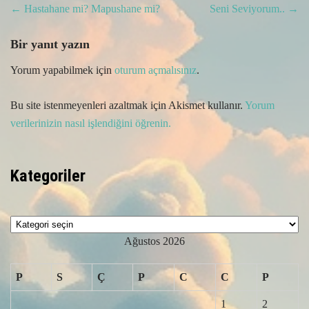
Post
←
Hastahane mi? Mapushane mi?
Seni Seviyorum..
→
navigation
Bir yanıt yazın
Yorum yapabilmek için
oturum açmalısınız
.
Bu site istenmeyenleri azaltmak için Akismet kullanır.
Yorum
verilerinizin nasıl işlendiğini öğrenin.
Kategoriler
Kategoriler
Ağustos 2026
P
S
Ç
P
C
C
P
1
2