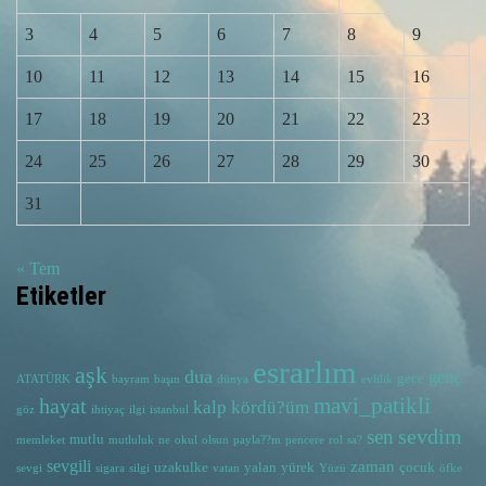
3
4
5
6
7
8
9
10
11
12
13
14
15
16
17
18
19
20
21
22
23
24
25
26
27
28
29
30
31
« Tem
Etiketler
esrarlım
aşk
dua
genç
gece
ATATÜRK
bayram
başın
dünya
evlilik
hayat
mavi_patikli
kalp
kördü?üm
göz
ihtiyaç
ilgi
istanbul
sevdim
sen
mutlu
memleket
mutluluk
ne
okul
olsun
payla??m
pencere
rol
sa?
sevgili
zaman
uzakulke
yalan
yürek
çocuk
sevgi
sigara
silgi
vatan
Yüzü
öfke