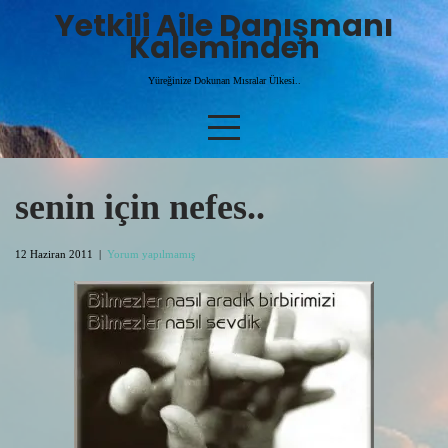
Skip
Yetkili Aile Danışmanı
to
Kaleminden
content
Yüreğinize Dokunan Mısralar Ülkesi..
senin için nefes..
12 Haziran 2011
|
Yorum yapılmamış