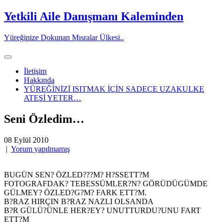
Skip
Yetkili Aile Danışmanı Kaleminden
to
content
Yüreğinize Dokunan Mısralar Ülkesi..
İletişim
Hakkında
YÜREĞİNİZİ ISITMAK İÇİN SADECE UZAKULKE
ATEŞİ YETER…
Seni Özledim…
08 Eylül 2010
|
Yorum yapılmamış
BUGÜN SEN? ÖZLED???M? H?SSETT?M
FOTOGRAFDAK? TEBESSÜMLER?N? GÖRÜDÜGÜMDE
GÜLMEY? ÖZLED?G?M? FARK ETT?M.
B?RAZ HIRÇIN B?RAZ NAZLI OLSANDA
B?R GÜLÜ?ÜNLE HER?EY? UNUTTURDU?UNU FART
ETT?M