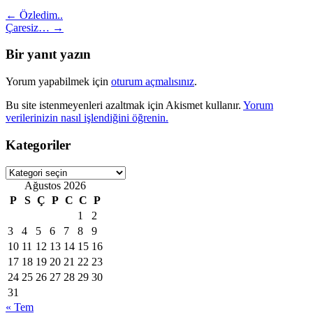
Post
←
Özledim..
Çaresiz…
→
navigation
Bir yanıt yazın
Yorum yapabilmek için
oturum açmalısınız
.
Bu site istenmeyenleri azaltmak için Akismet kullanır.
Yorum
verilerinizin nasıl işlendiğini öğrenin.
Kategoriler
Kategoriler
Ağustos 2026
P
S
Ç
P
C
C
P
1
2
3
4
5
6
7
8
9
10
11
12
13
14
15
16
17
18
19
20
21
22
23
24
25
26
27
28
29
30
31
« Tem