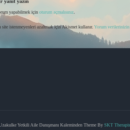
r yanıt yazın
rum yapabilmek için
oturum açmalısınız
.
 site istenmeyenleri azaltmak için Akismet kullanır.
Yorum verilerinizin 
Uzakulke Yetkili Aile Danışmanı Kaleminden Theme By
SKT Therapis