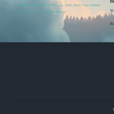
Bi
sevgili
zaman
uzakulke
yalan
yürek
sigara
silgi
vatan
Yüzü
Yo
çocuk
öfke
öyle i?te
özel
özleniyorsun
Bu