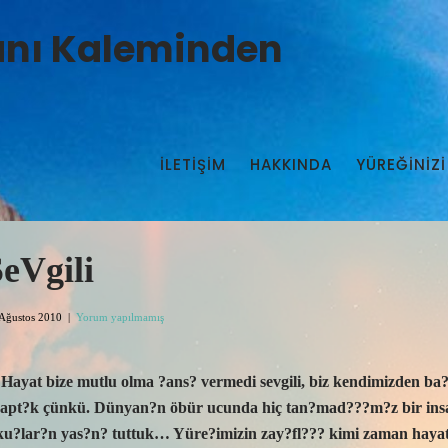
manı Kaleminden
İLETIŞIM
HAKKINDA
YÜREĞİNİZİ
eVgili
Ağustos 2010
|
Yorum yapılmamış
Hayat bize mutlu olma ?ans? vermedi sevgili, biz kendimizden 
apt?k çünkü. Dünyan?n öbür ucunda hiç tan?mad???m?z bir insan?
ku?lar?n yas?n? tuttuk… Yüre?imizin zay?fl??? kimi zaman hayat 