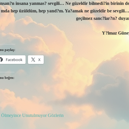
insan?n insana yanmas? sevgili… Ne güzeldir bilmedi?in birinin 
mda hep üzüldüm, hep yand?m. Ya?amak ne güzeldir be sevgili… 
geçilmez sanc?lar?n? duy
Y?lmaz Güne
nu paylaş:
Facebook
X
nu beğen:
ost
Ölmeyince Unutulmuyor Gözlerin
avigation