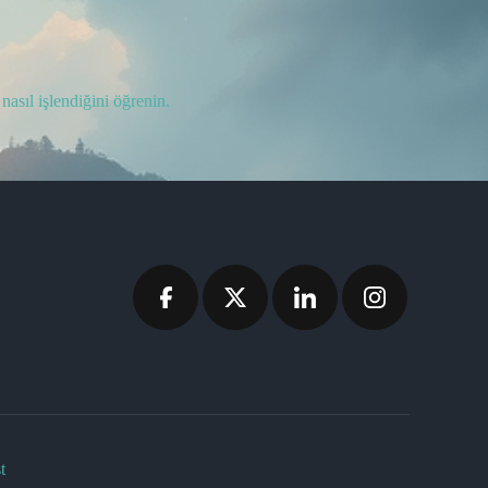
nasıl işlendiğini öğrenin.
t