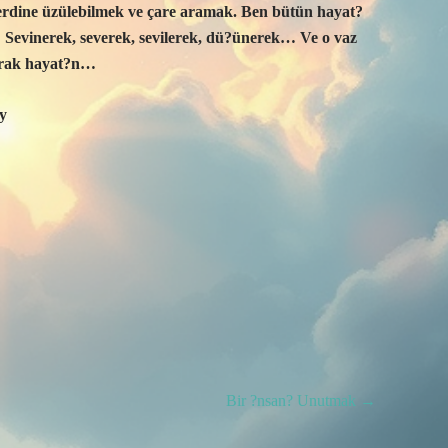
derdine üzülebilmek ve çare aramak. Ben bütün hayat?
Sevinerek, severek, sevilerek, dü?ünerek… Ve o vaz
arak hayat?n…
y
Bir ?nsan? Unutmak
→