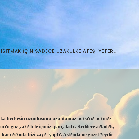
 ISITMAK İÇİN SADECE UZAKULKE ATEŞİ YETER…
ba?ka herkesin üzüntüsünü üzüntümüz ac?s?n? ac?m?z
n göz ya?? bile içimizi parçalad?. Kedilere a?lad?k,
kar??s?nda bizi zay?f yapt?. Asl?nda ne güzel ?eydir