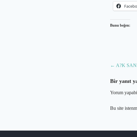
Faceb
Bunu beğen:
Post
←
A?K SAN
navig
Bir yanıt y
Yorum yapabi
Bu site isten