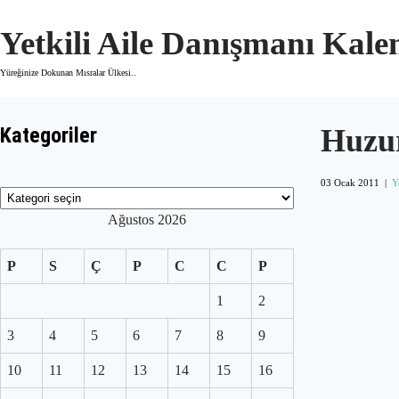
Skip
to
Yetkili Aile Danışmanı Kal
content
Yüreğinize Dokunan Mısralar Ülkesi..
Kategoriler
Huzu
03 Ocak 2011
|
Y
Kategoriler
Ağustos 2026
P
S
Ç
P
C
C
P
1
2
3
4
5
6
7
8
9
10
11
12
13
14
15
16