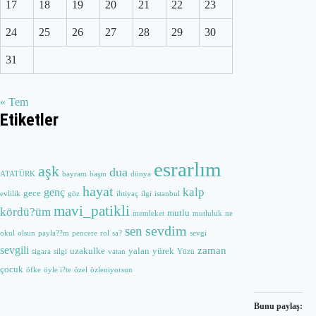
17
18
19
20
21
22
23
24
25
26
27
28
29
30
31
« Tem
Etiketler
esrarlım
aşk
dua
ATATÜRK
bayram
başın
dünya
hayat
kalp
genç
gece
evlilik
göz
ihtiyaç
ilgi
istanbul
mavi_patikli
kördü?üm
mutlu
memleket
mutluluk
ne
sevdim
sen
okul
olsun
payla??m
pencere
rol
sa?
sevgi
sevgili
zaman
uzakulke
yalan
yürek
sigara
silgi
vatan
Yüzü
çocuk
öfke
öyle i?te
özel
özleniyorsun
Bunu paylaş: