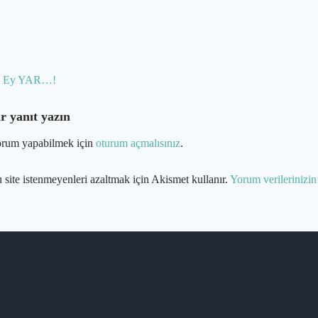
ost
Ey YAR…!
avigation
r yanıt yazın
rum yapabilmek için
oturum açmalısınız
.
 site istenmeyenleri azaltmak için Akismet kullanır.
Yorum verilerinizin 