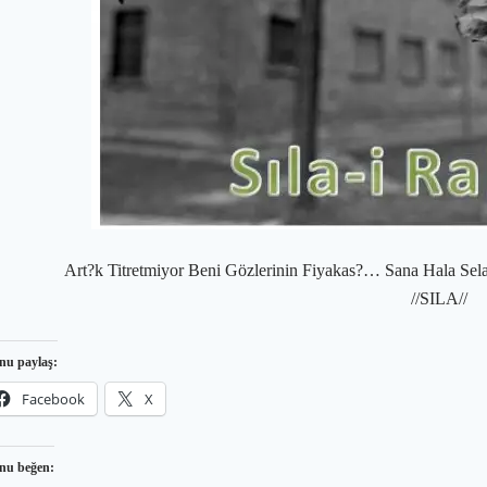
Art?k Titretmiyor Beni Gözlerinin Fiyakas?… Sana Hala Se
//SILA//
nu paylaş:
Facebook
X
nu beğen: