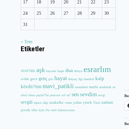
17
18
19
20
21
22
23
24
25
26
27
28
29
30
31
« Tem
Etiketler
esrarlım
aşk
dua
ATATÜRK
bayram
başın
dünya
hayat
kalp
genç
gece
evlilik
göz
ihtiyaç
ilgi
istanbul
mavi_patikli
kördü?üm
mutlu
memleket
mutluluk
ne
sevdim
sen
okul
olsun
payla??m
pencere
rol
sa?
sevgi
Bu
sevgili
zaman
uzakulke
yalan
yürek
sigara
silgi
vatan
Yüzü
çocuk
öfke
öyle i?te
özel
özleniyorsun
Bu