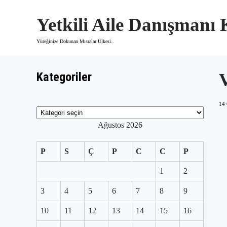
Skip
to
Yetkili Aile Danışmanı
content
Yüreğinize Dokunan Mısralar Ülkesi..
Kategoriler
14
Kategoriler
Ağustos 2026
P
S
Ç
P
C
C
P
1
2
3
4
5
6
7
8
9
10
11
12
13
14
15
16