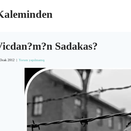
 Kaleminden
Vicdan?m?n Sadakas?
 Ocak 2012
|
Yorum yapılmamış