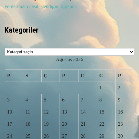
verilerinizin nasıl işlendiğini öğrenin.
Kategoriler
Kategoriler
Ağustos 2026
P
S
Ç
P
C
C
P
1
2
3
4
5
6
7
8
9
10
11
12
13
14
15
16
17
18
19
20
21
22
23
24
25
26
27
28
29
30