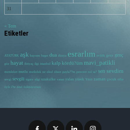
31
« Tem
Etiketler
esrarlım
aşk
dua
genç
gece
ATATÜRK
bayram
başın
dünya
evlilik
hayat
mavi_patikli
kalp
kördü?üm
göz
ihtiyaç
ilgi
istanbul
sevdim
sen
mutlu
memleket
mutluluk
ne
okul
olsun
payla??m
pencere
rol
sa?
sevgili
zaman
uzakulke
yalan
yürek
çocuk
sevgi
sigara
silgi
vatan
Yüzü
öfke
öyle i?te
özel
özleniyorsun