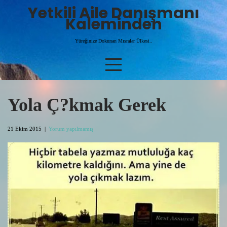
Skip
Yetkili Aile Danışmanı
to
Kaleminden
content
Yüreğinize Dokunan Mısralar Ülkesi..
Yola Ç?kmak Gerek
21 Ekim 2015
|
Yorum yapılmamış