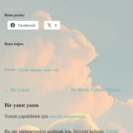
Bunu paylaş:
Facebook
X
Bunu beğen:
Etiketler:
ç?kmak
,
esrarlım
,
gerek
,
yola
Post
←
Biz yokuz
Ne Mutlu Türküm Diyene..
→
navigation
Bir yanıt yazın
Yorum yapabilmek için
oturum açmalısınız
.
Bu site istenmeyenleri azaltmak için Akismet kullanır.
Yorum