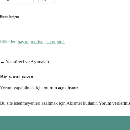
Bunu beğen:
Etiketler:
başarı
,
motive
,
sınav
,
stres
Post
←
Yas süreci ve Aşamaları
navigation
Bir yanıt yazın
Yorum yapabilmek için
oturum açmalısınız
.
Bu site istenmeyenleri azaltmak için Akismet kullanır.
Yorum verileriniz