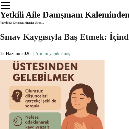
Skip
to
Yetkili Aile Danışmanı Kaleminde
content
Yüreğinize Dokunan Mısralar Ülkesi..
Sınav Kaygısıyla Baş Etmek: İçin
12 Haziran 2026
|
Yorum yapılmamış