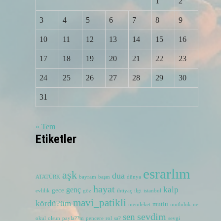
1
2
3
4
5
6
7
8
9
10
11
12
13
14
15
16
17
18
19
20
21
22
23
24
25
26
27
28
29
30
31
« Tem
Etiketler
esrarlım
aşk
dua
ATATÜRK
bayram
başın
dünya
hayat
kalp
genç
gece
evlilik
göz
ihtiyaç
ilgi
istanbul
mavi_patikli
kördü?üm
mutlu
memleket
mutluluk
ne
sevdim
sen
okul
olsun
payla??m
pencere
rol
sa?
sevgi