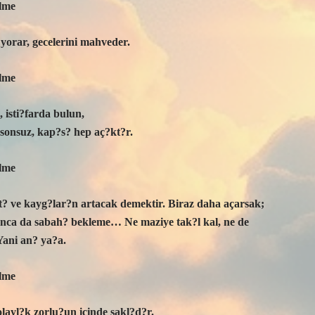
lme
 yorar, gecelerini mahveder.
lme
 isti?farda bulun,
sonsuz, kap?s? hep aç?kt?r.
lme
 ve kayg?lar?n artacak demektir. Biraz daha açarsak;
ca da sabah? bekleme… Ne maziye tak?l kal, ne de
Yani an? ya?a.
lme
olayl?k zorlu?un içinde sakl?d?r.