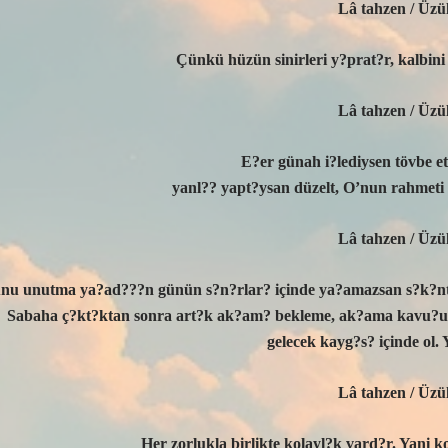
Lâ tahzen / Üzü
Çünkü hüzün sinirleri y?prat?r, kalbini
Lâ tahzen / Üzü
E?er günah i?lediysen tövbe et,
yanl?? yapt?ysan düzelt, O’nun rahmeti 
Lâ tahzen / Üzü
nu unutma ya?ad???n günün s?n?rlar? içinde ya?amazsan s?k?nt?
Sabaha ç?kt?ktan sonra art?k ak?am? bekleme, ak?ama kavu?un
gelecek kayg?s? içinde ol. 
Lâ tahzen / Üzü
Her zorlukla birlikte kolayl?k vard?r. Yani k