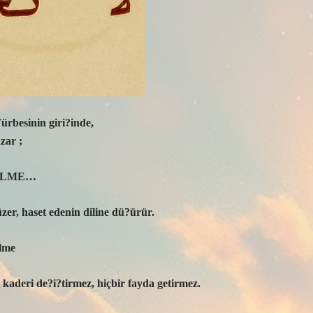
rbesinin giri?inde,
zar ;
ZÜLME…
er, haset edenin diline dü?ürür.
lme
 kaderi de?i?tirmez, hiçbir fayda getirmez.