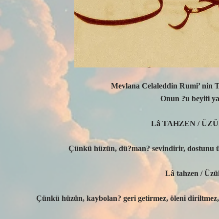
Mevlana Celaleddin Rumi’ nin Tü
Onun ?u beyiti ya
Lâ TAHZEN / Ü
Çünkü hüzün, dü?man? sevindirir, dostunu üz
Lâ tahzen / Üzü
Çünkü hüzün, kaybolan? geri getirmez, öleni diriltmez,