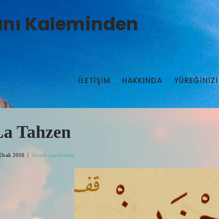
manı Kaleminden
İLETIŞIM
HAKKINDA
YÜREĞİNİZİ
La Tahzen
 Ocak 2016
|
Yorum yapılmamış