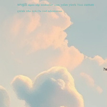
sevgili
zaman
uzakulke
yalan
yürek
sigara
silgi
vatan
Yüzü
çocuk
öfke
öyle i?te
özel
özleniyorsun
?u