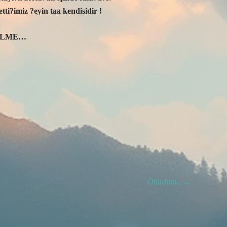
tti?imiz ?eyin taa kendisidir !
ZÜLME…
Ölürdüm..
→