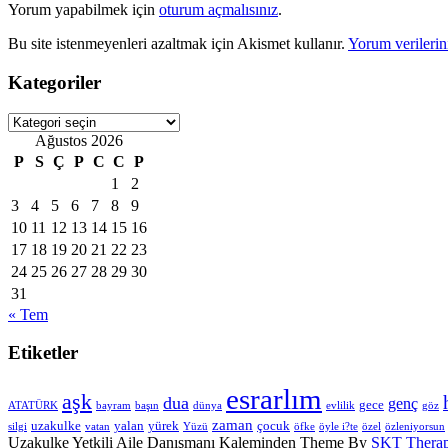
Yorum yapabilmek için
oturum açmalısınız
.
Bu site istenmeyenleri azaltmak için Akismet kullanır.
Yorum verilerini
Kategoriler
Kategoriler
Ağustos 2026
P
S
Ç
P
C
C
P
1
2
3
4
5
6
7
8
9
10
11
12
13
14
15
16
17
18
19
20
21
22
23
24
25
26
27
28
29
30
31
« Tem
Etiketler
esrarlım
aşk
dua
genç
gece
ATATÜRK
bayram
başın
dünya
evlilik
göz
zaman
uzakulke
yalan
yürek
çocuk
silgi
vatan
Yüzü
öfke
öyle i?te
özel
özleniyorsun
Uzakulke Yetkili Aile Danışmanı Kaleminden Theme By
SKT Therap