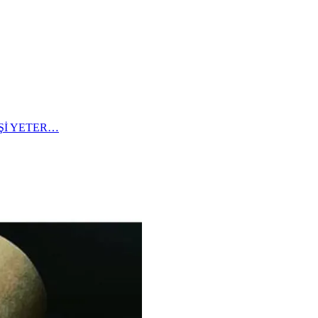
Şİ YETER…