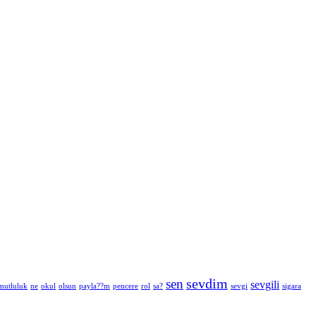
sevdim
sen
sevgili
mutluluk
ne
okul
olsun
payla??m
pencere
rol
sa?
sevgi
sigara