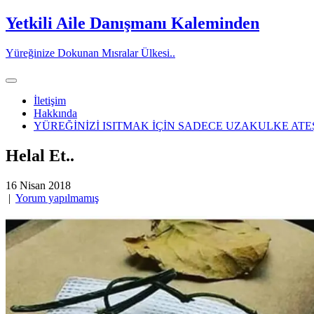
Skip
Yetkili Aile Danışmanı Kaleminden
to
content
Yüreğinize Dokunan Mısralar Ülkesi..
İletişim
Hakkında
YÜREĞİNİZİ ISITMAK İÇİN SADECE UZAKULKE ATE
Helal Et..
16 Nisan 2018
|
Yorum yapılmamış