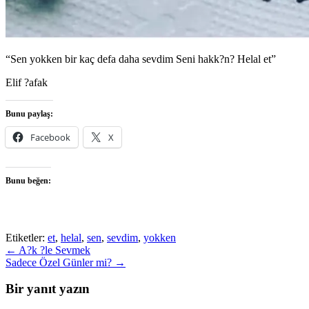
“Sen yokken bir kaç defa daha sevdim Seni hakk?n? Helal et”
Elif ?afak
Bunu paylaş:
Facebook
X
Bunu beğen:
Etiketler:
et
,
helal
,
sen
,
sevdim
,
yokken
Post
←
A?k ?le Sevmek
Sadece Özel Günler mi?
→
navigation
Bir yanıt yazın