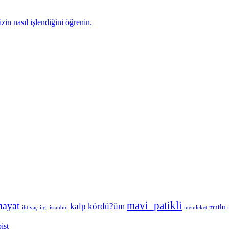
zin nasıl işlendiğini öğrenin.
hayat
mavi_patikli
kalp
kördü?üm
mutlu
ihtiyaç
ilgi
istanbul
memleket
ist