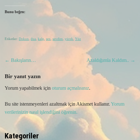
Bunu beğen:
Etiketler:
Dokun
,
dua
,
kalp
,
sen
,
sevdim
,
yürek
,
Yüz
Post
←
Bakışların…
Azaldığımla Kaldım..
→
navigation
Bir yanıt yazın
Yorum yapabilmek için
oturum açmalısınız
.
Bu site istenmeyenleri azaltmak için Akismet kullanır.
Yorum
verilerinizin nasıl işlendiğini öğrenin.
Kategoriler