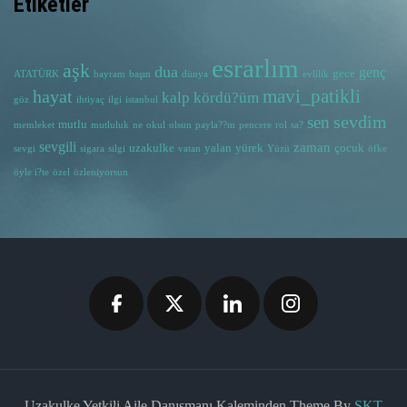
Etiketler
esrarlım
aşk
dua
genç
gece
ATATÜRK
bayram
başın
dünya
evlilik
hayat
mavi_patikli
kalp
kördü?üm
göz
ihtiyaç
ilgi
istanbul
sevdim
sen
mutlu
memleket
mutluluk
ne
okul
olsun
payla??m
pencere
rol
sa?
sevgili
zaman
uzakulke
yalan
yürek
çocuk
sevgi
sigara
silgi
vatan
Yüzü
öfke
öyle i?te
özel
özleniyorsun
Uzakulke Yetkili Aile Danışmanı Kaleminden Theme By
SKT