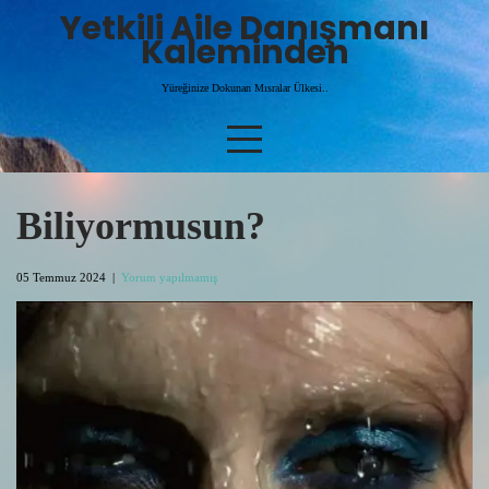
Skip
Yetkili Aile Danışmanı
to
Kaleminden
content
Yüreğinize Dokunan Mısralar Ülkesi..
Biliyormusun?
05 Temmuz 2024
|
Yorum yapılmamış