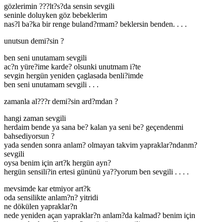
gözlerimin ???lt?s?da sensin sevgili
seninle doluyken göz bebeklerim
nas?l ba?ka bir renge buland?rmam? beklersin benden. . . .
unutsun demi?sin ?
ben seni unutamam sevgili
ac?n yüre?ime karde? olsunki unutmam i?te
sevgin hergün yeniden çaglasada benli?imde
ben seni unutamam sevgili . . .
zamanla al???r demi?sin ard?mdan ?
hangi zaman sevgili
herdaim bende ya sana be? kalan ya seni be? geçendenmi
bahsediyorsun ?
yada senden sonra anlam? olmayan takvim yapraklar?ndanm?
sevgili
oysa benim için art?k hergün ayn?
hergün sensili?in ertesi gününü ya??yorum ben sevgili . . . .
mevsimde kar etmiyor art?k
oda sensilikte anlam?n? yitridi
ne dökülen yapraklar?n
nede yeniden açan yapraklar?n anlam?da kalmad? benim için