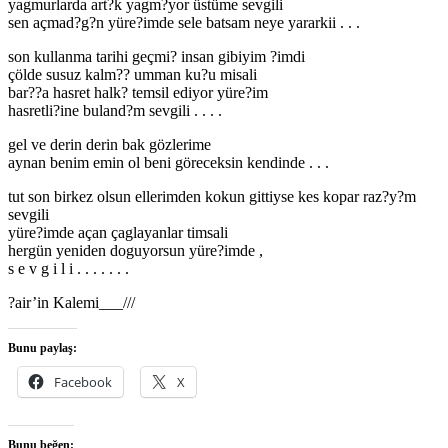
yagmurlarda art?k yagm?yor üstüme sevgili
sen açmad?g?n yüre?imde sele batsam neye yararkii . . .
son kullanma tarihi geçmi? insan gibiyim ?imdi
çölde susuz kalm?? umman ku?u misali
bar??a hasret halk? temsil ediyor yüre?im
hasretli?ine buland?m sevgili . . . .
gel ve derin derin bak gözlerime
aynan benim emin ol beni göreceksin kendinde . . .
tut son birkez olsun ellerimden kokun gittiyse kes kopar raz?y?m
sevgili
yüre?imde açan çaglayanlar timsali
hergün yeniden doguyorsun yüre?imde ,
s e v g i l i . . . . . . .
?air’in Kalemi___///
Bunu paylaş:
Facebook
X
Bunu beğen: