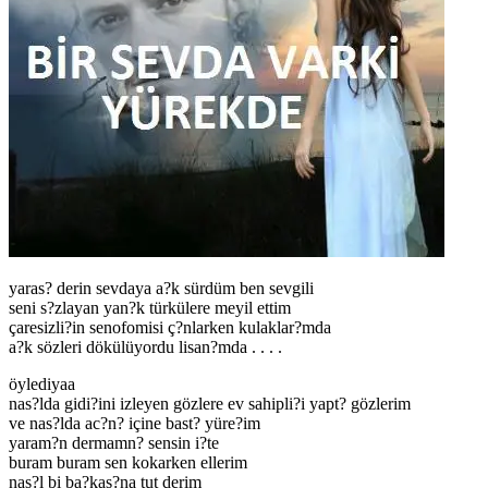
yaras? derin sevdaya a?k sürdüm ben sevgili
seni s?zlayan yan?k türkülere meyil ettim
çaresizli?in senofomisi ç?nlarken kulaklar?mda
a?k sözleri dökülüyordu lisan?mda . . . .
öylediyaa
nas?lda gidi?ini izleyen gözlere ev sahipli?i yapt? gözlerim
ve nas?lda ac?n? içine bast? yüre?im
yaram?n dermamn? sensin i?te
buram buram sen kokarken ellerim
nas?l bi ba?kas?na tut derim