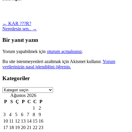
Post
←
KAR ???R?
Neredesin sen..
→
navigation
Bir yanıt yazın
Yorum yapabilmek için
oturum açmalısınız
.
Bu site istenmeyenleri azaltmak için Akismet kullanır.
Yorum
verilerinizin nasıl işlendiğini öğrenin.
Kategoriler
Kategoriler
Ağustos 2026
P
S
Ç
P
C
C
P
1
2
3
4
5
6
7
8
9
10
11
12
13
14
15
16
17
18
19
20
21
22
23