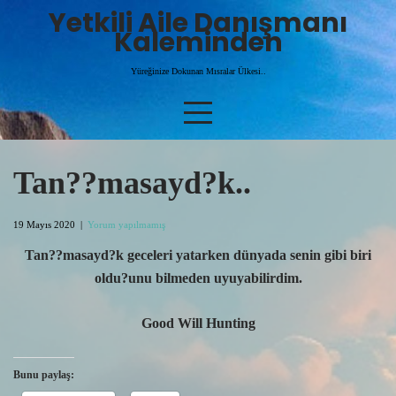
Skip
Yetkili Aile Danışmanı
to
Kaleminden
content
Yüreğinize Dokunan Mısralar Ülkesi..
Tan??masayd?k..
19 Mayıs 2020
|
Yorum yapılmamış
Tan??masayd?k geceleri yatarken dünyada senin gibi biri
oldu?unu bilmeden uyuyabilirdim.
Good Will Hunting
Bunu paylaş: