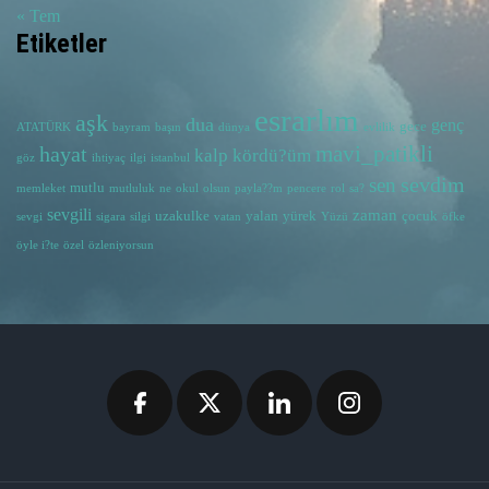
« Tem
Etiketler
esrarlım
aşk
dua
genç
gece
ATATÜRK
bayram
başın
dünya
evlilik
hayat
mavi_patikli
kalp
kördü?üm
göz
ihtiyaç
ilgi
istanbul
sevdim
sen
mutlu
memleket
mutluluk
ne
okul
olsun
payla??m
pencere
rol
sa?
sevgili
zaman
uzakulke
yalan
yürek
çocuk
sevgi
sigara
silgi
vatan
Yüzü
öfke
öyle i?te
özel
özleniyorsun