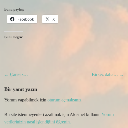
Bunu paylaş:
Facebook
X
Bunu beğen:
Post
←
Çaresiz…
Birkez daha…
→
navigation
Bir yanıt yazın
Yorum yapabilmek için
oturum açmalısınız
.
Bu site istenmeyenleri azaltmak için Akismet kullanır.
Yorum
verilerinizin nasıl işlendiğini öğrenin.