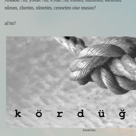
nûrum, zînetim, nîmetim, cennetim olur musun?
al?nt?
Kördü?üm …