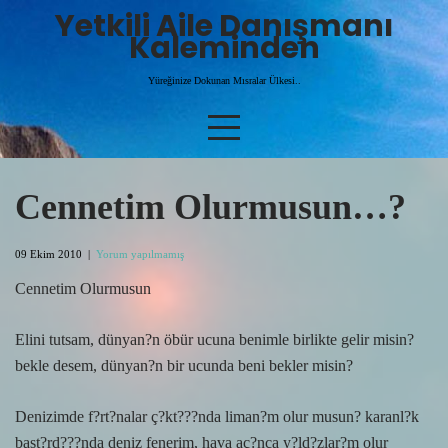
Skip
Yetkili Aile Danışmanı
to
Kaleminden
content
Yüreğinize Dokunan Mısralar Ülkesi..
Cennetim Olurmusun…?
09 Ekim 2010
|
Yorum yapılmamış
Cennetim Olurmusun
Elini tutsam, dünyan?n öbür ucuna benimle birlikte gelir misin?
bekle desem, dünyan?n bir ucunda beni bekler misin?
Denizimde f?rt?nalar ç?kt???nda liman?m olur musun? karanl?k
bast?rd???nda deniz fenerim, hava aç?nca y?ld?zlar?m olur