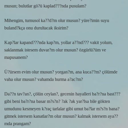
musun; bulutlar gö?ü kaplad???nda pusulam?
Mihengim, turnusol ka??d?m olur musun? yüre?imin suyu
buland?kça onu durultacak iksirim?
Kap?lar kapand???nda kap?m, yollar a??nd??? vakit yolum,
saklanmak istesem duvar?m olur musun? özgürlü?üm ve
mapusanem?
Ü?ürsem evim olur musun? yorgan?m, ana kuca??m? çölümde
vaha olur musun? vahamda hurma a?ac?m?
Da??n tav?an?, çölün ceylan?, gecenin hayalleri ba?r?na bast???
gibi beni ba?r?na basar m?s?n? ?ak ?ak yar?lsa bile gökten
umudunu kesmeyen k?raç tarlalar gibi umut ba?lar m?s?n bana?
gitmek istersem kanatlar?m olur musun? kalmak istersem aya??
mda prangam?