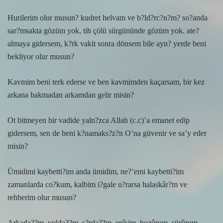
Hurilerim olur musun? kudret helvam ve b?ld?rc?n?m? so?anda
sar?msakta gözüm yok, tih çölü sürgününde gözüm yok. ate?
almaya gidersem, k?rk vakit sonra dönsem bile ayn? yerde beni
bekliyor olur musun?
Kavmim beni terk ederse ve ben kavmimden kaçarsam, bir kez
arkana bakmadan arkamdan gelir misin?
Ot bitmeyen bir vadide yaln?zca Allah (c.c)’a emanet edip
gidersem, sen de beni k?namaks?z?n O’na güvenir ve sa’y eder
misin?
Ümidimi kaybetti?im anda ümidim, ne?’emi kaybetti?im
zamanlarda co?kum, kalbim i?gale u?rarsa halaskâr?m ve
rehberim olur musun?
Arkada??m, yolda??m, s?rda??m, enîsim, huzûrum, sürûrum,