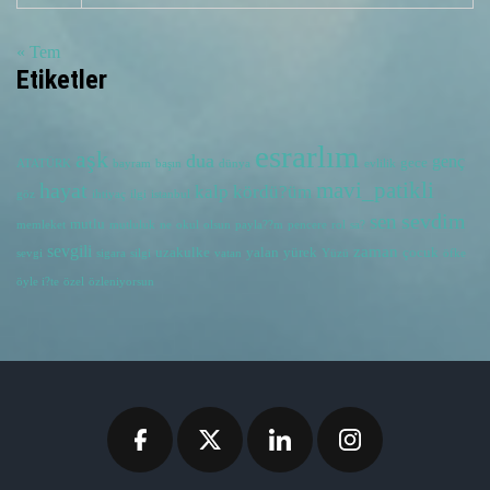
« Tem
Etiketler
esrarlım
aşk
dua
genç
gece
ATATÜRK
bayram
başın
dünya
evlilik
hayat
mavi_patikli
kalp
kördü?üm
göz
ihtiyaç
ilgi
istanbul
sevdim
sen
mutlu
memleket
mutluluk
ne
okul
olsun
payla??m
pencere
rol
sa?
sevgili
zaman
uzakulke
yalan
yürek
çocuk
sevgi
sigara
silgi
vatan
Yüzü
öfke
öyle i?te
özel
özleniyorsun