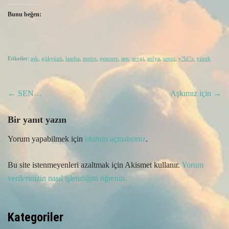
Bunu beğen:
Etiketler:
aşk
,
gökyüzü
,
lamba
,
metro
,
pencere
,
sen
,
sevgi
,
sofya
,
umut
,
y?ld?z
,
yürek
Post
←
SEN…
Aşkımız için
→
navigation
Bir yanıt yazın
Yorum yapabilmek için
oturum açmalısınız
.
Bu site istenmeyenleri azaltmak için Akismet kullanır.
Yorum
verilerinizin nasıl işlendiğini öğrenin.
Kategoriler