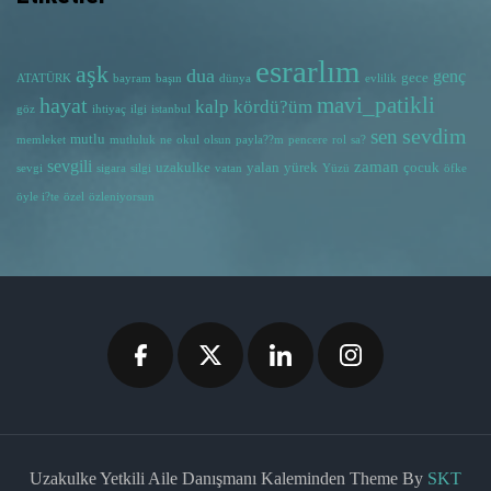
esrarlım
aşk
dua
genç
gece
ATATÜRK
bayram
başın
dünya
evlilik
hayat
mavi_patikli
kalp
kördü?üm
göz
ihtiyaç
ilgi
istanbul
sevdim
sen
mutlu
memleket
mutluluk
ne
okul
olsun
payla??m
pencere
rol
sa?
sevgili
zaman
uzakulke
yalan
yürek
çocuk
sevgi
sigara
silgi
vatan
Yüzü
öfke
öyle i?te
özel
özleniyorsun
Uzakulke Yetkili Aile Danışmanı Kaleminden Theme By
SKT