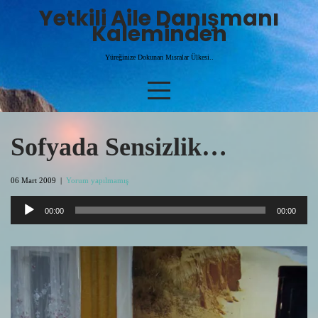
Skip
Yetkili Aile Danışmanı
to
Kaleminden
content
Yüreğinize Dokunan Mısralar Ülkesi..
Sofyada Sensizlik…
06 Mart 2009
|
Yorum yapılmamış
Ses
00:00
00:00
oynatıcı