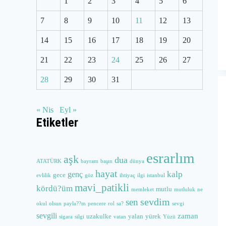
1
2
3
4
5
6
7
8
9
10
11
12
13
14
15
16
17
18
19
20
21
22
23
24
25
26
27
28
29
30
31
« Nis
Eyl »
Etiketler
esrarlım
aşk
dua
ATATÜRK
bayram
başın
dünya
hayat
kalp
genç
gece
evlilik
göz
ihtiyaç
ilgi
istanbul
mavi_patikli
kördü?üm
mutlu
memleket
mutluluk
ne
sevdim
sen
okul
olsun
payla??m
pencere
rol
sa?
sevgi
sevgili
zaman
uzakulke
yalan
yürek
sigara
silgi
vatan
Yüzü