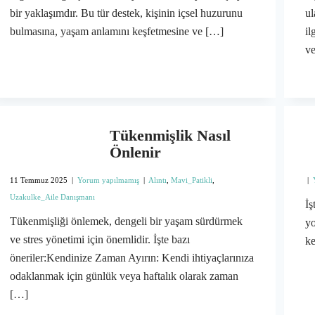
bir yaklaşımdır. Bu tür destek, kişinin içsel huzurunu
ul
bulmasına, yaşam anlamını keşfetmesine ve […]
il
ve
Tükenmişlik Nasıl
Önlenir
11 Temmuz 2025
|
Yorum yapılmamış
|
Alıntı
,
Mavi_Patikli
,
|
Uzakulke_Aile Danışmanı
İş
Tükenmişliği önlemek, dengeli bir yaşam sürdürmek
yo
ve stres yönetimi için önemlidir. İşte bazı
ke
öneriler:Kendinize Zaman Ayırın: Kendi ihtiyaçlarınıza
odaklanmak için günlük veya haftalık olarak zaman
[…]