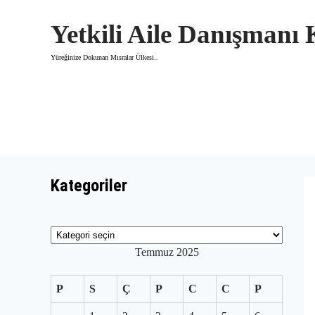
Skip
to
Yetkili Aile Danışmanı
content
Yüreğinize Dokunan Mısralar Ülkesi..
Kategoriler
Kategoriler
Temmuz 2025
P
S
Ç
P
C
C
P