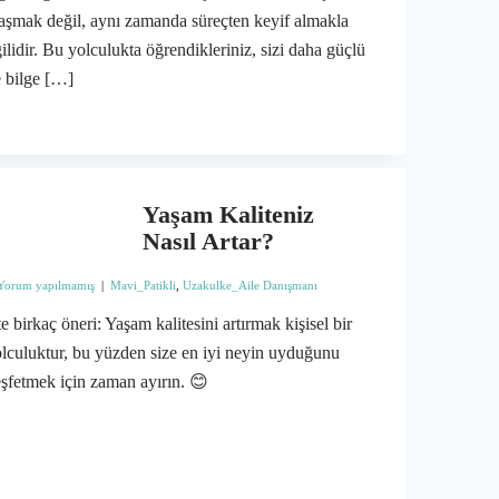
aşmak değil, aynı zamanda süreçten keyif almakla
gilidir. Bu yolculukta öğrendikleriniz, sizi daha güçlü
 bilge […]
Yaşam Kaliteniz
Nasıl Artar?
Yorum yapılmamış
|
Mavi_Patikli
,
Uzakulke_Aile Danışmanı
te birkaç öneri: Yaşam kalitesini artırmak kişisel bir
lculuktur, bu yüzden size en iyi neyin uyduğunu
şfetmek için zaman ayırın. 😊