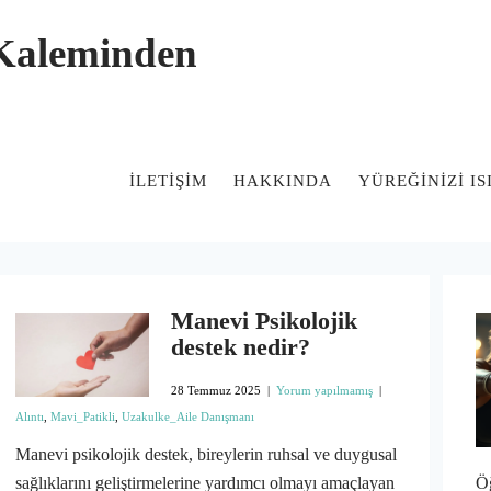
 Kaleminden
İLETIŞIM
HAKKINDA
YÜREĞİNİZİ I
Manevi Psikolojik
destek nedir?
28 Temmuz 2025
|
Yorum yapılmamış
|
Alıntı
,
Mavi_Patikli
,
Uzakulke_Aile Danışmanı
Manevi psikolojik destek, bireylerin ruhsal ve duygusal
sağlıklarını geliştirmelerine yardımcı olmayı amaçlayan
Öğ