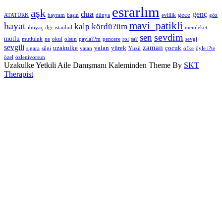
esrarlım
aşk
dua
genç
gece
ATATÜRK
bayram
başın
dünya
evlilik
göz
hayat
mavi_patikli
kalp
kördü?üm
ihtiyaç
ilgi
istanbul
memleket
sevdim
sen
mutlu
mutluluk
ne
okul
olsun
payla??m
pencere
rol
sa?
sevgi
sevgili
zaman
uzakulke
yalan
yürek
çocuk
sigara
silgi
vatan
Yüzü
öfke
öyle i?te
özel
özleniyorsun
Uzakulke Yetkili Aile Danışmanı Kaleminden Theme By
SKT
Therapist