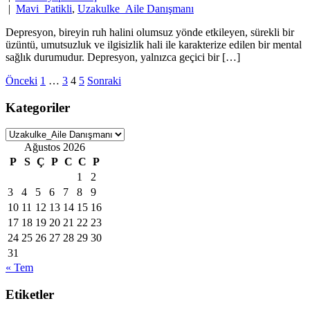
|
Mavi_Patikli
,
Uzakulke_Aile Danışmanı
Depresyon, bireyin ruh halini olumsuz yönde etkileyen, sürekli bir
üzüntü, umutsuzluk ve ilgisizlik hali ile karakterize edilen bir mental
sağlık durumudur. Depresyon, yalnızca geçici bir […]
Yazı
Önceki
1
…
3
4
5
Sonraki
sayfalaması
Kategoriler
Kategoriler
Ağustos 2026
P
S
Ç
P
C
C
P
1
2
3
4
5
6
7
8
9
10
11
12
13
14
15
16
17
18
19
20
21
22
23
24
25
26
27
28
29
30
31
« Tem
Etiketler