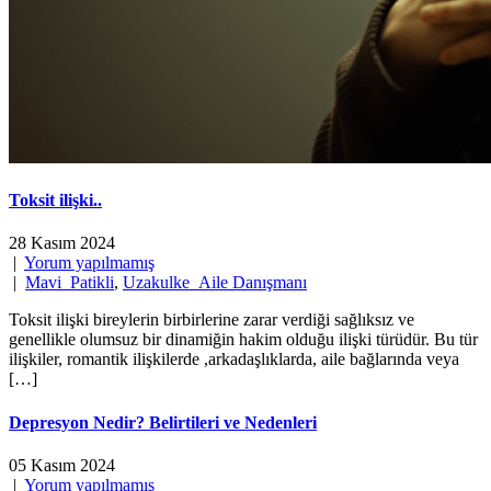
Toksit ilişki..
28 Kasım 2024
|
Yorum yapılmamış
|
Mavi_Patikli
,
Uzakulke_Aile Danışmanı
Toksit ilişki bireylerin birbirlerine zarar verdiği sağlıksız ve
genellikle olumsuz bir dinamiğin hakim olduğu ilişki türüdür. Bu tür
ilişkiler, romantik ilişkilerde ,arkadaşlıklarda, aile bağlarında veya
[…]
Depresyon Nedir? Belirtileri ve Nedenleri
05 Kasım 2024
|
Yorum yapılmamış