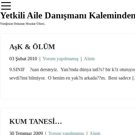
Skip
to
Yetkili Aile Danışmanı Kaleminde
content
Yüreğinize Dokunan Mısralar Ülkesi..
AşK & ÖLÜM
03 Şubat 2010
|
Yorum yapılmamış
|
Alıntı
9.SINIF ?uan dersteyiz. Yan?mda dünya tatl?s? bir k?z oturu
sevdi?imi bilmiyor. O benim en yak?n arkada??m. Beni sadece 
KUM TANESİ…
30 Temmuz 2009
|
Yorum yapılmamış
|
Alıntı