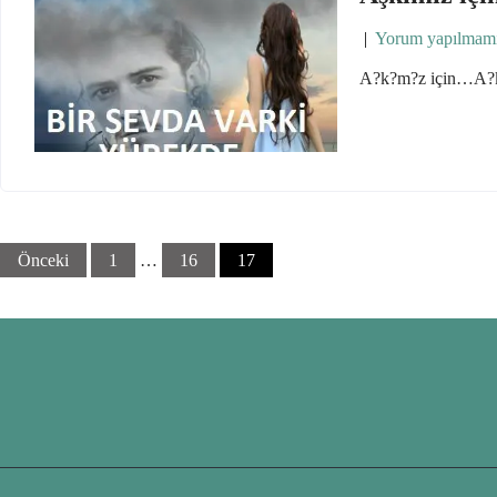
|
Yorum yapılmam
A?k?m?z için…A?k
Yazı
Önceki
1
…
16
17
sayfalaması