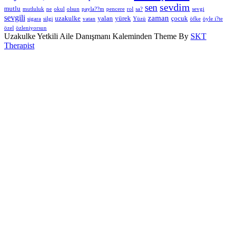
sevdim
sen
mutlu
mutluluk
ne
okul
olsun
payla??m
pencere
rol
sa?
sevgi
sevgili
zaman
uzakulke
yalan
yürek
çocuk
sigara
silgi
vatan
Yüzü
öfke
öyle i?te
özel
özleniyorsun
Uzakulke Yetkili Aile Danışmanı Kaleminden Theme By
SKT
Therapist