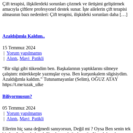
Çift terapisi, ilişkilerdeki sorunları çözmek ve iletişimi geliştirmek
amacıyla çiftlere profesyonel destek sunar. İşte ailelerin çift terapisi
almasının bazı nedenleri: Çift terapisi, ilişkideki sorunları daha […]
Azaldığımla Kaldım..
15 Temmuz 2024
|
Yorum yapılmamış
|
Alıntı
,
Mavi_Patikli
“Bir silgi gibi tükendim ben. Başkalarının yaptıklarını silmeye
çalıştım: mürekkeple yazmışlar oysa. Ben kurşunkalem silgisiydim.
Azaldığımla kaldım.” Tutunamayanlar (Selim), OĞUZ ATAY
https://t.me/uzak_ulke
Biliyormusun?
05 Temmuz 2024
|
Yorum yapılmamış
|
Alıntı
,
Mavi_Patikli
Ellerim hiç sana değmedi sanıyorsun, Değil mi ? Oysa Ben senin tek