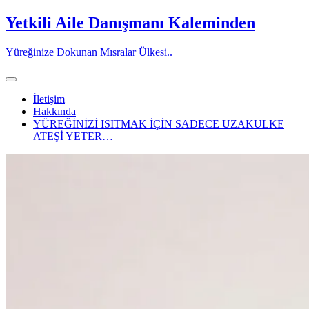
Skip
Yetkili Aile Danışmanı Kaleminden
to
content
Yüreğinize Dokunan Mısralar Ülkesi..
İletişim
Hakkında
YÜREĞİNİZİ ISITMAK İÇİN SADECE UZAKULKE
ATEŞİ YETER…