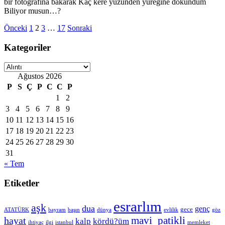
bir fotoğrafına bakarak Kaç kere yüzünden yüreğine dokundum
Biliyor musun…?
Yazı
Önceki
1
2
3
…
17
Sonraki
sayfalaması
Kategoriler
Kategoriler
Ağustos 2026
P
S
Ç
P
C
C
P
1
2
3
4
5
6
7
8
9
10
11
12
13
14
15
16
17
18
19
20
21
22
23
24
25
26
27
28
29
30
31
« Tem
Etiketler
esrarlım
aşk
dua
genç
gece
ATATÜRK
bayram
başın
dünya
evlilik
göz
hayat
mavi_patikli
kalp
kördü?üm
ihtiyaç
ilgi
istanbul
memleket