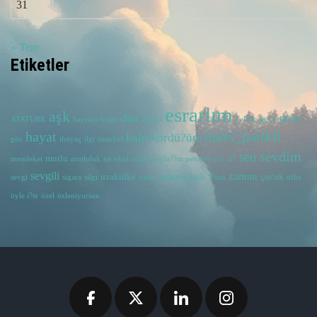
31
« Tem
Etiketler
esrarlım
aşk
dua
genç
gece
ATATÜRK
bayram
başın
dünya
evlilik
hayat
mavi_patikli
kalp
kördü?üm
göz
ihtiyaç
ilgi
istanbul
sevdim
sen
mutlu
memleket
mutluluk
ne
okul
olsun
payla??m
pencere
rol
sa?
sevgili
zaman
uzakulke
yalan
yürek
çocuk
sevgi
sigara
silgi
vatan
Yüzü
öfke
öyle i?te
özel
özleniyorsun