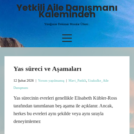
Skip
Yetkili Aile Danışmanı
to
Kaleminden
content
Yüreğinize Dokunan Mısralar Ülkesi..
Yas süreci ve Aşamaları
12 Şubat 2026
|
Yorum yapılmamış
|
Mavi_Patikli
,
Uzakulke_Aile
Danışmanı
Yas sürecinin evreleri genellikle Elisabeth Kübler-Ross
tarafından tanımlanan beş aşama ile açıklanır. Ancak,
herkes bu evreleri aynı şekilde veya aynı sırayla
deneyimlemez