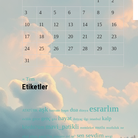
1
2
3
4
5
6
7
8
9
10
11
12
13
14
15
16
17
18
19
20
21
22
23
24
25
26
27
28
29
30
31
« Tem
Etiketler
esrarlım
aşk
dua
ATATÜRK
bayram
başın
dünya
hayat
kalp
genç
gece
evlilik
göz
ihtiyaç
ilgi
istanbul
mavi_patikli
kördü?üm
mutlu
memleket
mutluluk
ne
sevdim
sen
okul
olsun
payla??m
pencere
rol
sa?
sevgi