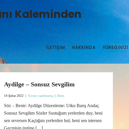
manı Kaleminden
İLETIŞIM
HAKKINDA
YÜREĞİNİZİ
Aydilge – Sonsuz Sevgilim
14 Şubat 2022
|
Yorum yapılmamış
|
Alıntı
Söz – Beste: Aydilge Düzenleme: Utku Barış Andaç
Sonsuz Sevgilim Sözler Sustuğum yerlerden duy, beni
sen seversen Kaçtığım yerlerden bul, beni sen istersen
Geçmişin üstüne […]