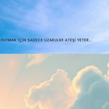
 ISITMAK İÇİN SADECE UZAKULKE ATEŞİ YETER…