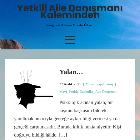
Skip
Yetkili Aile Danışmanı
to
Kaleminden
content
Yüreğinize Dokunan Mısralar Ülkesi..
Yalan…
22 Aralık 2025
|
Yorum yapılmamış
|
Mavi_Patikli
,
Uzakulke_Aile Danışmanı
Psikolojik açıdan yalan, bir
kişinin başkasını bilerek
yanıltmak amacıyla gerçeğe aykırı bilgi vermesi ya da
gerçeği çarpıtmasıdır. Burada kritik nokta niyettir: Kişi
doğruyu bildiği hâlde, […]