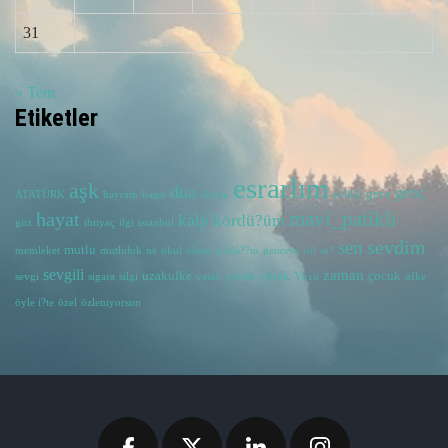
31
« Tem
Etiketler
esrarlım
aşk
dua
genç
gece
ATATÜRK
bayram
başın
dünya
evlilik
hayat
mavi_patikli
kalp
kördü?üm
göz
ihtiyaç
ilgi
istanbul
sevdim
sen
mutlu
memleket
mutluluk
ne
okul
olsun
payla??m
pencere
rol
sa?
sevgili
zaman
uzakulke
yalan
yürek
çocuk
sevgi
sigara
silgi
vatan
Yüzü
öfke
öyle i?te
özel
özleniyorsun