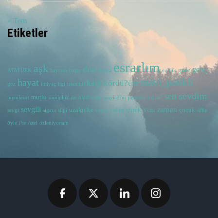
« Tem
Etiketler
esrarlım
aşk
dua
genç
gece
ATATÜRK
bayram
başın
dünya
evlilik
hayat
mavi_patikli
kalp
kördü?üm
göz
ihtiyaç
ilgi
istanbul
sevdim
sen
mutlu
memleket
mutluluk
ne
okul
olsun
payla??m
pencere
rol
sa?
sevgili
zaman
uzakulke
yalan
yürek
çocuk
sevgi
sigara
silgi
vatan
Yüzü
öfke
öyle i?te
özel
özleniyorsun