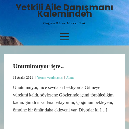
Skip
Yetkili Aile Danışmanı
to
Kaleminden
content
Yüreğinize Dokunan Mısralar Ülkesi..
Unutulmuyor işte..
11 Aralık 2021
|
Yorum yapılmamış
|
Alıntı
Unutulmuyor, nice sevdalar bekliyorda Gitmeye
yürekmi kaldı, söylesene Gözlerinde içimi törpülediğim
kadın. Şimdi insanlara bakıyorum; Çoğunun bekleyeni,
ömrüne bir ömür daha ekleyeni var. Diyorlar ki […]