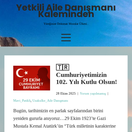
Skip
Yetkili Aile Danışmanı
to
Kaleminden
content
Yüreğinize Dokunan Mısralar Ülkesi..
🇹🇷
Cumhuriyetimizin
102. Yılı Kutlu Olsun!
28 Ekim 2025
|
Yorum yapılmamış
|
Mavi_Patikli
,
Uzakulke_Aile Danışmanı
Bugün, tarihimizin en parlak sayfalarından birini
yeniden gururla anıyoruz…29 Ekim 1923’te Gazi
Mustafa Kemal Atatürk’ün “Türk milletinin karakterine