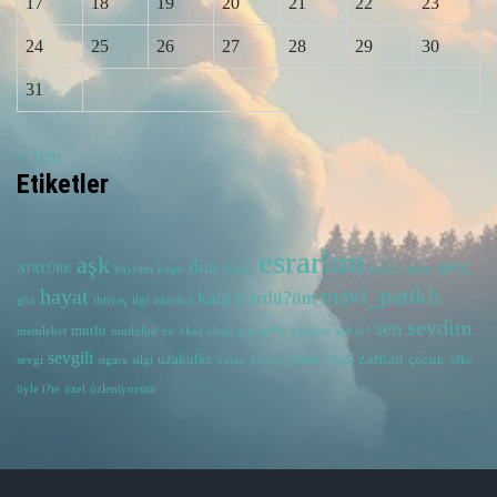
17
18
19
20
21
22
23
24
25
26
27
28
29
30
31
« Tem
Etiketler
esrarlım
aşk
dua
genç
gece
ATATÜRK
bayram
başın
dünya
evlilik
hayat
mavi_patikli
kalp
kördü?üm
göz
ihtiyaç
ilgi
istanbul
sevdim
sen
mutlu
memleket
mutluluk
ne
okul
olsun
payla??m
pencere
rol
sa?
sevgili
zaman
uzakulke
yalan
yürek
çocuk
sevgi
sigara
silgi
vatan
Yüzü
öfke
öyle i?te
özel
özleniyorsun