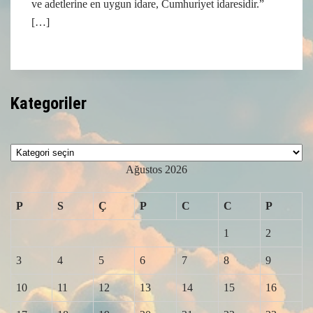
ve adetlerine en uygun idare, Cumhuriyet idaresidir.”
[…]
Kategoriler
Kategoriler
Ağustos 2026
P
S
Ç
P
C
C
P
1
2
3
4
5
6
7
8
9
10
11
12
13
14
15
16