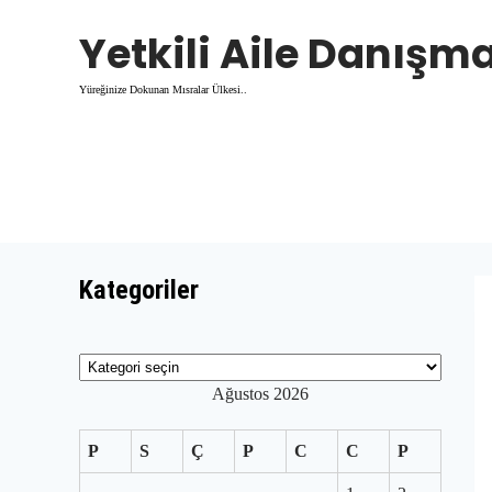
Skip
Yetkili Aile Danış
to
content
Yüreğinize Dokunan Mısralar Ülkesi..
Kategoriler
Kategoriler
Ağustos 2026
P
S
Ç
P
C
C
P