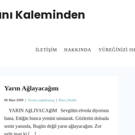
manı Kaleminden
İLETIŞIM
HAKKINDA
YÜREĞİNİZİ I
Yarın Ağlayacağım
06 Mart 2009
|
Yorum yapılmamış
|
Mavi_Patikli
YARIN AğLIYACAğIM Sevgilim elveda diyorsun
bana, Ettiğin bunca yemini unutarak. Gözlerim dolsada
senin yanında, Bugün değil yarın ağlayacağım. Zor
gelir inan ki […]