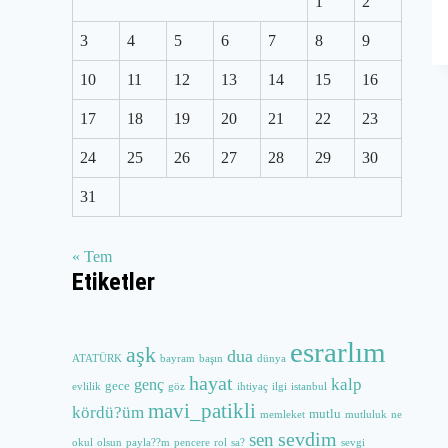
1
2
3
4
5
6
7
8
9
10
11
12
13
14
15
16
17
18
19
20
21
22
23
24
25
26
27
28
29
30
31
« Tem
Etiketler
esrarlım
aşk
dua
ATATÜRK
bayram
başın
dünya
hayat
kalp
genç
gece
evlilik
göz
ihtiyaç
ilgi
istanbul
mavi_patikli
kördü?üm
mutlu
memleket
mutluluk
ne
sevdim
sen
okul
olsun
payla??m
pencere
rol
sa?
sevgi