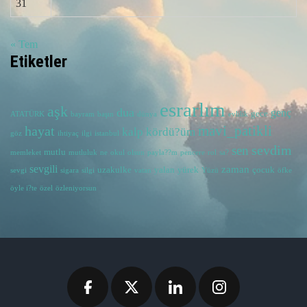
31
« Tem
Etiketler
esrarlım
aşk
dua
genç
gece
ATATÜRK
bayram
başın
dünya
evlilik
hayat
mavi_patikli
kalp
kördü?üm
göz
ihtiyaç
ilgi
istanbul
sevdim
sen
mutlu
memleket
mutluluk
ne
okul
olsun
payla??m
pencere
rol
sa?
sevgili
zaman
uzakulke
yalan
yürek
çocuk
sevgi
sigara
silgi
vatan
Yüzü
öfke
öyle i?te
özel
özleniyorsun