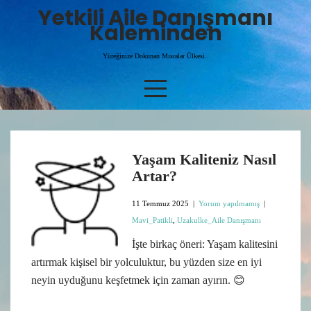
Skip
Yetkili Aile Danışmanı
to
Kaleminden
content
Yüreğinize Dokunan Mısralar Ülkesi..
Yaşam Kaliteniz Nasıl
Artar?
11 Temmuz 2025
|
Yorum yapılmamış
|
Mavi_Patikli
,
Uzakulke_Aile Danışmanı
İşte birkaç öneri: Yaşam kalitesini
artırmak kişisel bir yolculuktur, bu yüzden size en iyi
neyin uyduğunu keşfetmek için zaman ayırın. 😊