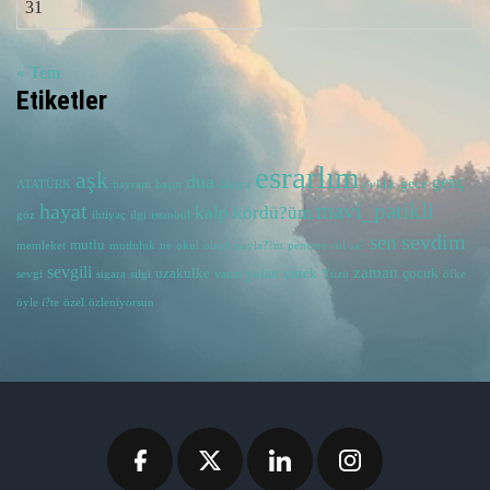
31
« Tem
Etiketler
esrarlım
aşk
dua
genç
gece
ATATÜRK
bayram
başın
dünya
evlilik
hayat
mavi_patikli
kalp
kördü?üm
göz
ihtiyaç
ilgi
istanbul
sevdim
sen
mutlu
memleket
mutluluk
ne
okul
olsun
payla??m
pencere
rol
sa?
sevgili
zaman
uzakulke
yalan
yürek
çocuk
sevgi
sigara
silgi
vatan
Yüzü
öfke
öyle i?te
özel
özleniyorsun