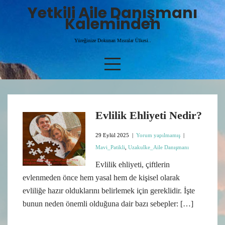
Skip
Yetkili Aile Danışmanı
to
Kaleminden
content
Yüreğinize Dokunan Mısralar Ülkesi..
Evlilik Ehliyeti Nedir?
29 Eylül 2025
|
Yorum yapılmamış
|
Mavi_Patikli
,
Uzakulke_Aile Danışmanı
Evlilik ehliyeti, çiftlerin
evlenmeden önce hem yasal hem de kişisel olarak
evliliğe hazır olduklarını belirlemek için gereklidir. İşte
bunun neden önemli olduğuna dair bazı sebepler: […]