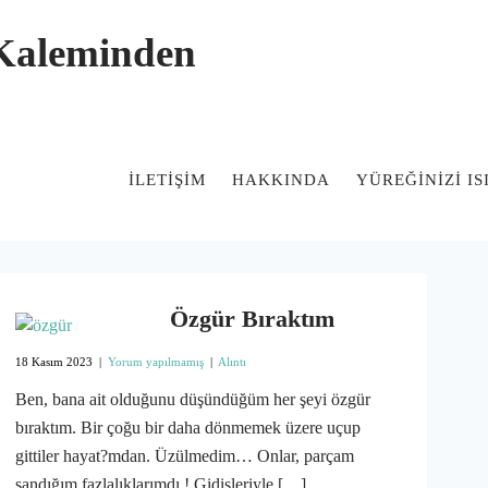
 Kaleminden
İLETIŞIM
HAKKINDA
YÜREĞİNİZİ I
Özgür Bıraktım
18 Kasım 2023
|
Yorum yapılmamış
|
Alıntı
Ben, bana ait olduğunu düşündüğüm her şeyi özgür
bıraktım. Bir çoğu bir daha dönmemek üzere uçup
gittiler hayat?mdan. Üzülmedim… Onlar, parçam
sandığım fazlalıklarımdı ! Gidişleriyle […]