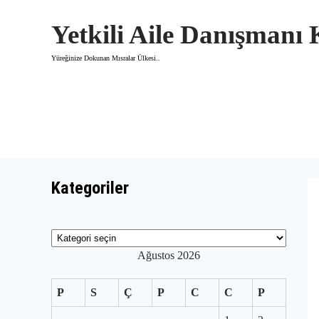
Skip
to
Yetkili Aile Danışmanı
content
Yüreğinize Dokunan Mısralar Ülkesi..
Kategoriler
Kategoriler
Ağustos 2026
P
S
Ç
P
C
C
P