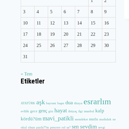
1
2
3
4
5
6
7
8
9
10
11
12
13
14
15
16
17
18
19
20
21
22
23
24
25
26
27
28
29
30
31
« Tem
Etiketler
esrarlım
aşk
dua
ATATÜRK
bayram
başın
dünya
hayat
kalp
genç
gece
evlilik
göz
ihtiyaç
ilgi
istanbul
mavi_patikli
kördü?üm
mutlu
memleket
mutluluk
ne
sevdim
sen
okul
olsun
payla??m
pencere
rol
sa?
sevgi