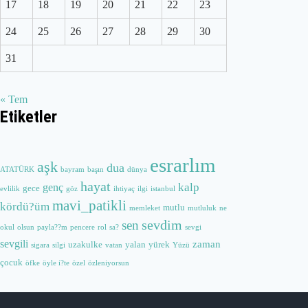
17
18
19
20
21
22
23
24
25
26
27
28
29
30
31
« Tem
Etiketler
esrarlım
aşk
dua
ATATÜRK
bayram
başın
dünya
hayat
kalp
genç
gece
evlilik
göz
ihtiyaç
ilgi
istanbul
mavi_patikli
kördü?üm
mutlu
memleket
mutluluk
ne
sevdim
sen
okul
olsun
payla??m
pencere
rol
sa?
sevgi
sevgili
zaman
uzakulke
yalan
yürek
sigara
silgi
vatan
Yüzü
çocuk
öfke
öyle i?te
özel
özleniyorsun