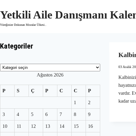
Skip
to
Yetkili Aile Danışmanı Kal
content
Yüreğinize Dokunan Mısralar Ülkesi..
Kategoriler
Kalbi
Kategoriler
03 Aralık 2
Ağustos 2026
Kalbinizi
hayatnızı
P
S
Ç
P
C
C
P
vardır. 
kadar uz
1
2
3
4
5
6
7
8
9
10
11
12
13
14
15
16