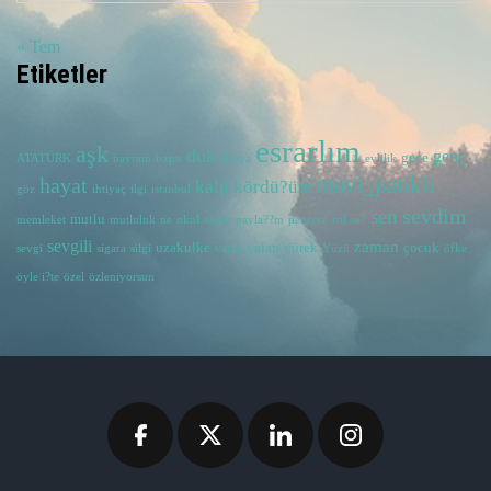
« Tem
Etiketler
esrarlım
aşk
dua
genç
gece
ATATÜRK
bayram
başın
dünya
evlilik
hayat
mavi_patikli
kalp
kördü?üm
göz
ihtiyaç
ilgi
istanbul
sevdim
sen
mutlu
memleket
mutluluk
ne
okul
olsun
payla??m
pencere
rol
sa?
sevgili
zaman
uzakulke
yalan
yürek
çocuk
sevgi
sigara
silgi
vatan
Yüzü
öfke
öyle i?te
özel
özleniyorsun