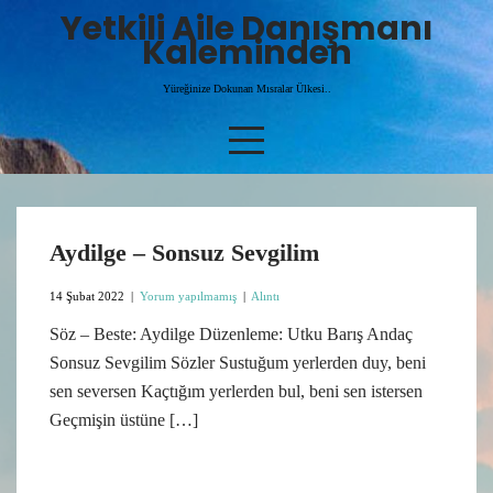
Skip
Yetkili Aile Danışmanı
to
Kaleminden
content
Yüreğinize Dokunan Mısralar Ülkesi..
Aydilge – Sonsuz Sevgilim
14 Şubat 2022
|
Yorum yapılmamış
|
Alıntı
Söz – Beste: Aydilge Düzenleme: Utku Barış Andaç
Sonsuz Sevgilim Sözler Sustuğum yerlerden duy, beni
sen seversen Kaçtığım yerlerden bul, beni sen istersen
Geçmişin üstüne […]