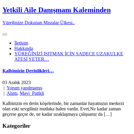
Skip
Yetkili Aile Danışmanı Kaleminden
to
content
Yüreğinize Dokunan Mısralar Ülkesi..
İletişim
Hakkında
YÜREĞİNİZİ ISITMAK İÇİN SADECE UZAKULKE
ATEŞİ YETER…
Kalbimizin Derinlikleri…
03 Aralık 2023
|
Yorum yapılmamış
|
Alıntı
,
Mavi_Patikli
Kalbinizin en derin köşelerinde, bir zamanlar hayatnızın merkezi
olan eski sevgiliniz mutlaka halen vardır. Evet,Ne kadar zaman
geçerse geçse de, ne kadar uzaklaşmaya çalışsanız da […]
Kategoriler