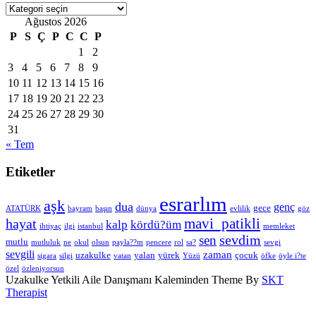
Kategoriler
Ağustos 2026
P
S
Ç
P
C
C
P
1
2
3
4
5
6
7
8
9
10
11
12
13
14
15
16
17
18
19
20
21
22
23
24
25
26
27
28
29
30
31
« Tem
Etiketler
esrarlım
aşk
dua
genç
gece
ATATÜRK
bayram
başın
dünya
evlilik
göz
hayat
mavi_patikli
kalp
kördü?üm
ihtiyaç
ilgi
istanbul
memleket
sevdim
sen
mutlu
mutluluk
ne
okul
olsun
payla??m
pencere
rol
sa?
sevgi
sevgili
zaman
uzakulke
yalan
yürek
çocuk
sigara
silgi
vatan
Yüzü
öfke
öyle i?te
özel
özleniyorsun
Uzakulke Yetkili Aile Danışmanı Kaleminden Theme By
SKT
Therapist