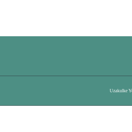
Uzakulke Y