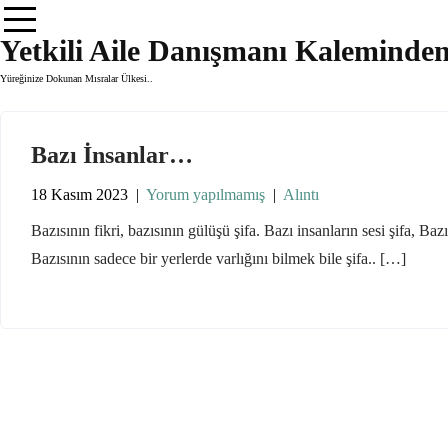
Skip
to
Yetkili Aile Danışmanı Kaleminde
content
Yüreğinize Dokunan Mısralar Ülkesi..
Bazı İnsanlar…
18 Kasım 2023
|
Yorum yapılmamış
|
Alıntı
Bazısının fikri, bazısının gülüşü şifa. Bazı insanların sesi şifa, Baz
Bazısının sadece bir yerlerde varlığını bilmek bile şifa.. […]