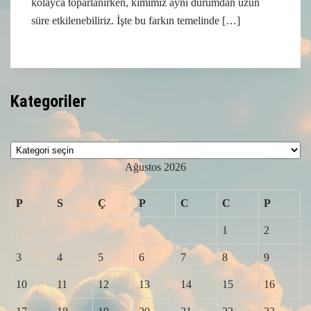
kolayca toparlanırken, kimimiz aynı durumdan uzun
süre etkilenebiliriz. İşte bu farkın temelinde […]
Kategoriler
Kategoriler
Ağustos 2026
P
S
Ç
P
C
C
P
1
2
3
4
5
6
7
8
9
10
11
12
13
14
15
16