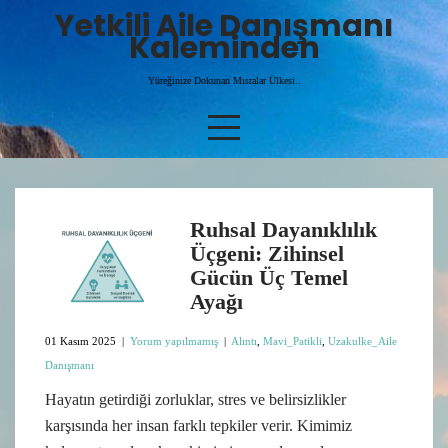
Skip
Yetkili Aile Danışmanı
to
Kaleminden
content
Yüreğinize Dokunan Mısralar Ülkesi..
Ruhsal Dayanıklılık
Üçgeni: Zihinsel
Gücün Üç Temel
Ayağı
01 Kasım 2025
|
Yorum yapılmamış
|
Alıntı
,
Mavi_Patikli
,
Uzakulke_Aile
Danışmanı
Hayatın getirdiği zorluklar, stres ve belirsizlikler
karşısında her insan farklı tepkiler verir. Kimimiz