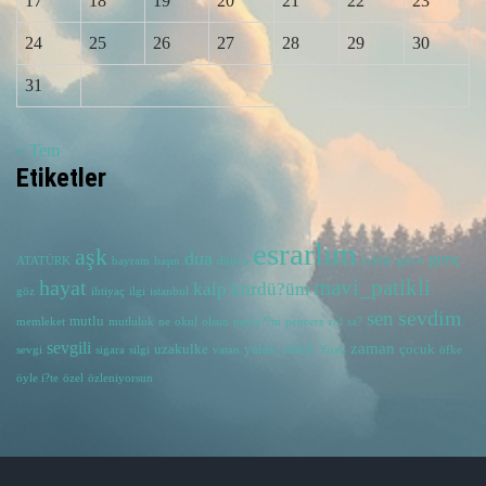
17
18
19
20
21
22
23
24
25
26
27
28
29
30
31
« Tem
Etiketler
esrarlım
aşk
dua
genç
gece
ATATÜRK
bayram
başın
dünya
evlilik
hayat
mavi_patikli
kalp
kördü?üm
göz
ihtiyaç
ilgi
istanbul
sevdim
sen
mutlu
memleket
mutluluk
ne
okul
olsun
payla??m
pencere
rol
sa?
sevgili
zaman
uzakulke
yalan
yürek
çocuk
sevgi
sigara
silgi
vatan
Yüzü
öfke
öyle i?te
özel
özleniyorsun