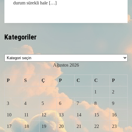
durum sürekli hale […]
Kategoriler
Kategoriler
Ağustos 2026
P
S
Ç
P
C
C
P
1
2
3
4
5
6
7
8
9
10
11
12
13
14
15
16
17
18
19
20
21
22
23