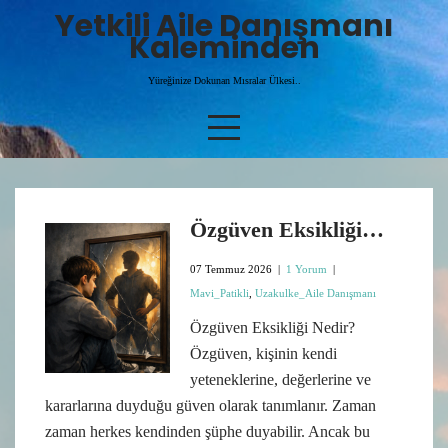
Skip
Yetkili Aile Danışmanı
to
Kaleminden
content
Yüreğinize Dokunan Mısralar Ülkesi..
Özgüven Eksikliği…
07 Temmuz 2026
|
1 Yorum
|
Mavi_Patikli
,
Uzakulke_Aile Danışmanı
Özgüven Eksikliği Nedir?
Özgüven, kişinin kendi
yeteneklerine, değerlerine ve
kararlarına duyduğu güven olarak tanımlanır. Zaman
zaman herkes kendinden şüphe duyabilir. Ancak bu