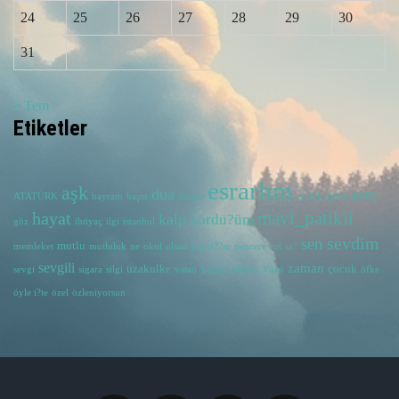
24
25
26
27
28
29
30
31
« Tem
Etiketler
esrarlım
aşk
dua
genç
gece
ATATÜRK
bayram
başın
dünya
evlilik
hayat
mavi_patikli
kalp
kördü?üm
göz
ihtiyaç
ilgi
istanbul
sevdim
sen
mutlu
memleket
mutluluk
ne
okul
olsun
payla??m
pencere
rol
sa?
sevgili
zaman
uzakulke
yalan
yürek
çocuk
sevgi
sigara
silgi
vatan
Yüzü
öfke
öyle i?te
özel
özleniyorsun