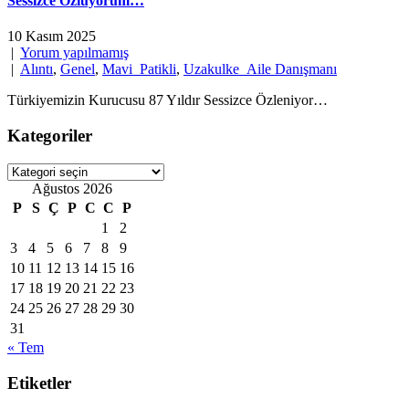
Sessizce Özlüyorum…
10 Kasım 2025
|
Yorum yapılmamış
|
Alıntı
,
Genel
,
Mavi_Patikli
,
Uzakulke_Aile Danışmanı
Türkiyemizin Kurucusu 87 Yıldır Sessizce Özleniyor…
Kategoriler
Kategoriler
Ağustos 2026
P
S
Ç
P
C
C
P
1
2
3
4
5
6
7
8
9
10
11
12
13
14
15
16
17
18
19
20
21
22
23
24
25
26
27
28
29
30
31
« Tem
Etiketler