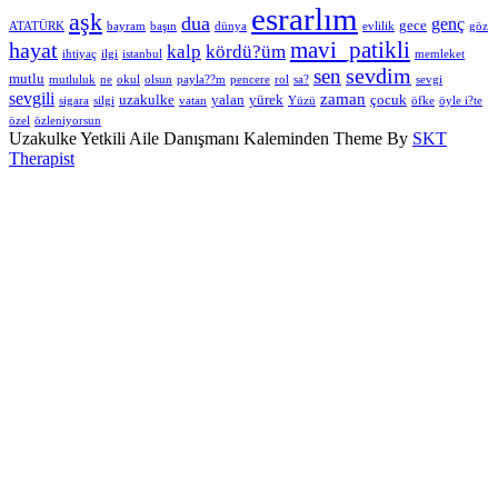
esrarlım
aşk
dua
genç
gece
ATATÜRK
bayram
başın
dünya
evlilik
göz
hayat
mavi_patikli
kalp
kördü?üm
ihtiyaç
ilgi
istanbul
memleket
sevdim
sen
mutlu
mutluluk
ne
okul
olsun
payla??m
pencere
rol
sa?
sevgi
sevgili
zaman
uzakulke
yalan
yürek
çocuk
sigara
silgi
vatan
Yüzü
öfke
öyle i?te
özel
özleniyorsun
Uzakulke Yetkili Aile Danışmanı Kaleminden Theme By
SKT
Therapist