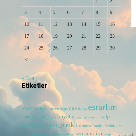
1
2
3
4
5
6
7
8
9
10
11
12
13
14
15
16
17
18
19
20
21
22
23
24
25
26
27
28
29
30
31
« Tem
Etiketler
esrarlım
aşk
dua
ATATÜRK
bayram
başın
dünya
hayat
kalp
genç
gece
evlilik
göz
ihtiyaç
ilgi
istanbul
mavi_patikli
kördü?üm
mutlu
memleket
mutluluk
ne
sevdim
sen
okul
olsun
payla??m
pencere
rol
sa?
sevgi