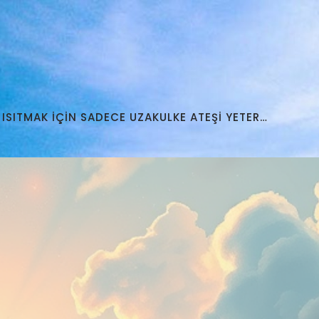
 ISITMAK İÇİN SADECE UZAKULKE ATEŞİ YETER…