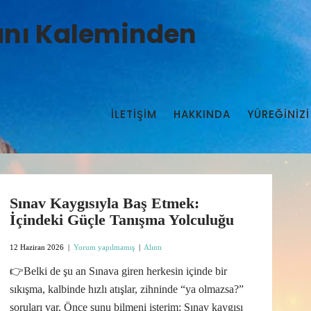
manı Kaleminden
İLETIŞIM
HAKKINDA
YÜREĞİNİZİ
Sınav Kaygısıyla Baş Etmek:
İçindeki Güçle Tanışma Yolculuğu
12 Haziran 2026
|
Yorum yapılmamış
|
Alıntı
👉Belki de şu an Sınava giren herkesin içinde bir
sıkışma, kalbinde hızlı atışlar, zihninde “ya olmazsa?”
soruları var. Önce şunu bilmeni isterim: Sınav kaygısı