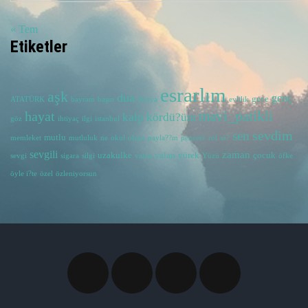
« Tem
Etiketler
esrarlım
aşk
dua
genç
gece
ATATÜRK
bayram
başın
dünya
evlilik
hayat
mavi_patikli
kalp
kördü?üm
göz
ihtiyaç
ilgi
istanbul
sevdim
sen
mutlu
memleket
mutluluk
ne
okul
olsun
payla??m
pencere
rol
sa?
sevgili
zaman
uzakulke
yalan
yürek
çocuk
sevgi
sigara
silgi
vatan
Yüzü
öfke
öyle i?te
özel
özleniyorsun