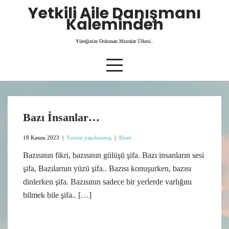
Skip
Yetkili Aile Danışmanı
to
Kaleminden
content
Yüreğinize Dokunan Mısralar Ülkesi..
Bazı İnsanlar…
18 Kasım 2023
|
Yorum yapılmamış
|
Alıntı
Bazısının fikri, bazısının gülüşü şifa. Bazı insanların sesi
şifa, Bazılarnın yüzü şifa.. Bazısı konuşurken, bazısı
dinlerken şifa. Bazısının sadece bir yerlerde varlığını
bilmek bile şifa.. […]