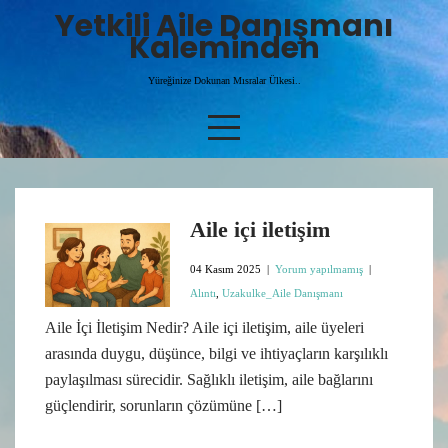
Skip
Yetkili Aile Danışmanı
to
Kaleminden
content
Yüreğinize Dokunan Mısralar Ülkesi..
Aile içi iletişim
04 Kasım 2025
|
Yorum yapılmamış
|
Alıntı
,
Uzakulke_Aile Danışmanı
Aile İçi İletişim Nedir? Aile içi iletişim, aile üyeleri
arasında duygu, düşünce, bilgi ve ihtiyaçların karşılıklı
paylaşılması sürecidir. Sağlıklı iletişim, aile bağlarını
güçlendirir, sorunların çözümüne […]