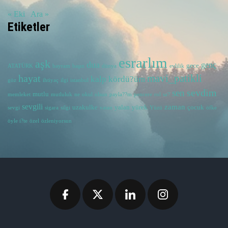
« Eki
Ara »
Etiketler
esrarlım
aşk
dua
genç
gece
ATATÜRK
bayram
başın
dünya
evlilik
hayat
mavi_patikli
kalp
kördü?üm
göz
ihtiyaç
ilgi
istanbul
sevdim
sen
mutlu
memleket
mutluluk
ne
okul
olsun
payla??m
pencere
rol
sa?
sevgili
zaman
uzakulke
yalan
yürek
çocuk
sevgi
sigara
silgi
vatan
Yüzü
öfke
öyle i?te
özel
özleniyorsun