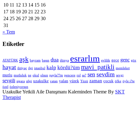
10
11
12
13
14
15
16
17
18
19
20
21
22
23
24
25
26
27
28
29
30
31
« Tem
Etiketler
esrarlım
aşk
dua
genç
gece
ATATÜRK
bayram
başın
dünya
evlilik
göz
hayat
mavi_patikli
kalp
kördü?üm
ihtiyaç
ilgi
istanbul
memleket
sevdim
sen
mutlu
mutluluk
ne
okul
olsun
payla??m
pencere
rol
sa?
sevgi
sevgili
zaman
uzakulke
yalan
yürek
çocuk
sigara
silgi
vatan
Yüzü
öfke
öyle i?te
özel
özleniyorsun
Uzakulke Yetkili Aile Danışmanı Kaleminden Theme By
SKT
Therapist