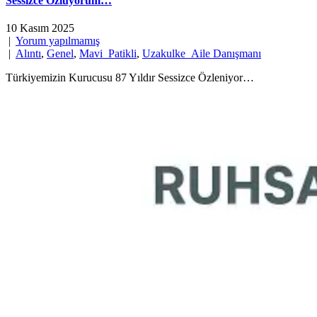
Sessizce Özlüyorum…
10 Kasım 2025
|
Yorum yapılmamış
|
Alıntı
,
Genel
,
Mavi_Patikli
,
Uzakulke_Aile Danışmanı
Türkiyemizin Kurucusu 87 Yıldır Sessizce Özleniyor…