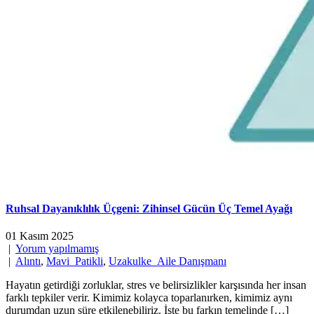
Ruhsal Dayanıklılık Üçgeni: Zihinsel Gücün Üç Temel Ayağı
01 Kasım 2025
|
Yorum yapılmamış
|
Alıntı
,
Mavi_Patikli
,
Uzakulke_Aile Danışmanı
Hayatın getirdiği zorluklar, stres ve belirsizlikler karşısında her insan
farklı tepkiler verir. Kimimiz kolayca toparlanırken, kimimiz aynı
durumdan uzun süre etkilenebiliriz. İşte bu farkın temelinde […]