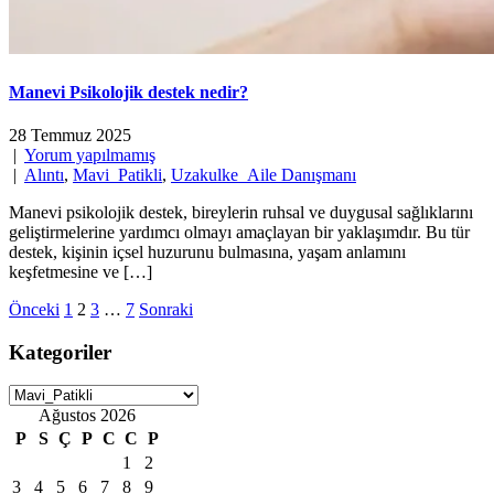
Manevi Psikolojik destek nedir?
28 Temmuz 2025
|
Yorum yapılmamış
|
Alıntı
,
Mavi_Patikli
,
Uzakulke_Aile Danışmanı
Manevi psikolojik destek, bireylerin ruhsal ve duygusal sağlıklarını
geliştirmelerine yardımcı olmayı amaçlayan bir yaklaşımdır. Bu tür
destek, kişinin içsel huzurunu bulmasına, yaşam anlamını
keşfetmesine ve […]
Yazı
Önceki
1
2
3
…
7
Sonraki
sayfalaması
Kategoriler
Kategoriler
Ağustos 2026
P
S
Ç
P
C
C
P
1
2
3
4
5
6
7
8
9